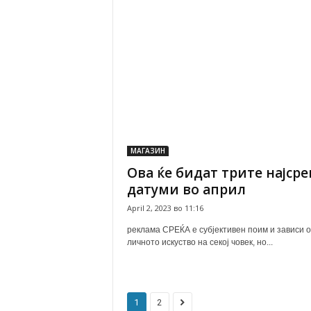
МАГАЗИН
Ова ќе бидат трите најср
датуми во април
April 2, 2023 во 11:16
реклама СРЕЌА е субјективен поим и зависи 
личното искуство на секој човек, но...
1
2