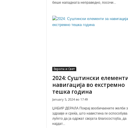
беше нападната неправедно, посочи...
Европа и Свет
2024: Суштински елементи
навигација во екстремно
тешка година
January 5, 2024 во 17:49
ЏАБИР ДЕРАЛА Покрај вообичаените желби з
здравје и среќа, што навистина ги оспособува
луѓето да ја одржат својата благосостојба, да
најдат...