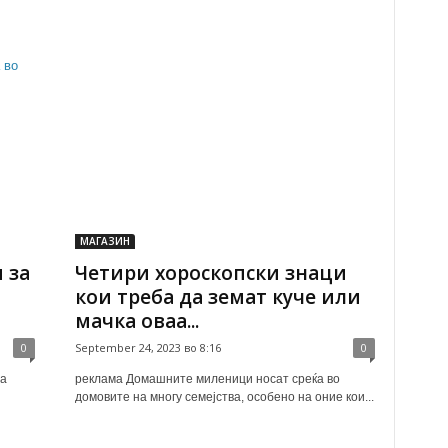
МАГАЗИН
 за
Четири хороскопски знаци
кои треба да земат куче или
мачка оваа...
0
September 24, 2023 во 8:16
0
а
реклама Домашните миленици носат среќа во
домовите на многу семејства, особено на оние кои...