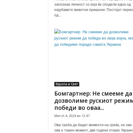
запознае личност со која ќе сподели една од
најубавите животни приказни. Постојат пери
од...
Европа и Свет
Бомгартнер: Не смееме да
дозволиме рускиот режим
победи во оваа...
March 4, 2024 во 12:47
Ова треба да бидат моменти на среќа, но ова 
ова е тажен момент, две години откако Украин