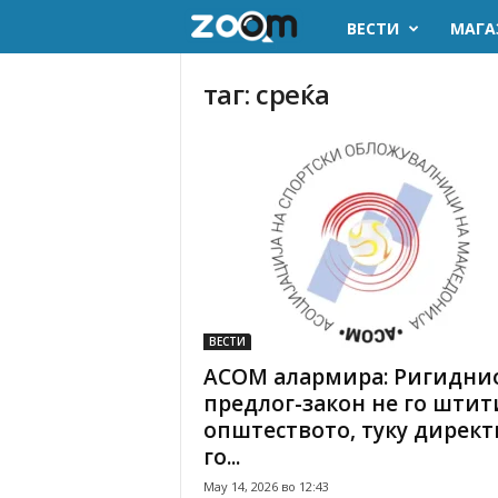
ВЕСТИ
МАГА
z
o
таг: среќа
o
m
.
m
k
ВЕСТИ
АСОМ алармира: Ригидни
предлог-закон не го штит
општеството, туку директ
го...
May 14, 2026 во 12:43