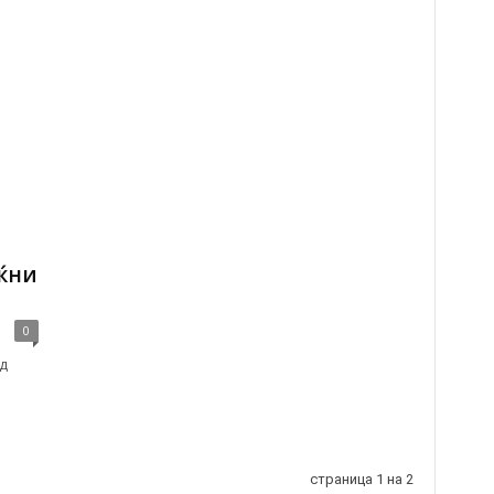
еќни
0
од
страница 1 на 2