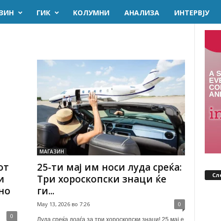
ЗИН
ГИК
KОЛУМНИ
AНАЛИЗА
ИНТЕРВЈУ
МАГАЗИН
от
25-ти мај им носи луда среќа:
Сл
и
Три хороскопски знаци ќе
но
ги...
May 13, 2026 во 7:26
0
0
Луда среќа доаѓа за три хороскопски знаци! 25 мај е