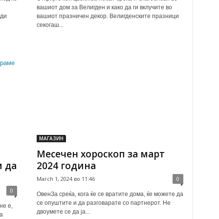
вашиот дом за Велигден и како да ги вклучите во
оди
вашиот празничен декор. Велигденските празници
секогаш...
МАГАЗИН
Месечен хороскоп за март
 да
2024 година
March 1, 2024 во 11:46
0
0
ОвенЗа среќа, кога ќе се вратите дома, ќе можете да
се опуштите и да разговарате со партнерот. Не
не е,
двоумете се да ја...
а