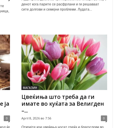
денот кога парите се расфрлани и ги решаваат
ите
сите долгови и семејни проблеми. Лудата...
дница,
МАГАЗИН
Цвеќиња што треба да ги
 ја
имате во куќата за Велигден
–...
0
April 8, 2026 во 7:56
0
иод ќе
Откријте кои цвеќиња носат среќа и благослови во