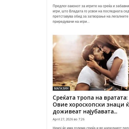
Предлог-законот за игрите на среќа и забавн
игри, што Владата го усвои на последната се
претставува обид за затворање на легалните
приредувачи на игри...
МАГАЗИН
Среќата тропа на вратата:
Овие хороскопски знаци ќе
доживеат најубавата...
April 27, 2026 во 7:26
Некој ќе има голема среќа и во наредниот пер