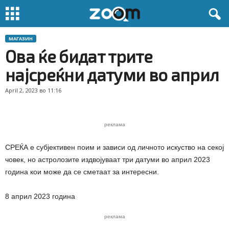
МАГАЗИН
Ова ќе бидат трите
најсреќни датуми во април
April 2, 2023 во 11:16
реклама
СРЕЌА е субјективен поим и зависи од личното искуство на секој
човек, но астролозите издвојуваат три датуми во април 2023
година кои може да се сметаат за интересни.
8 април 2023 година
реклама