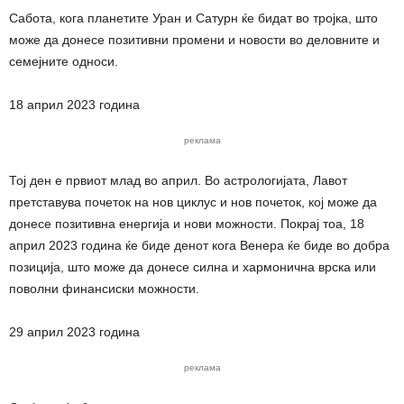
Сабота, кога планетите Уран и Сатурн ќе бидат во тројка, што
може да донесе позитивни промени и новости во деловните и
семејните односи.
18 април 2023 година
реклама
Тој ден е првиот млад во април. Во астрологијата, Лавот
претставува почеток на нов циклус и нов почеток, кој може да
донесе позитивна енергија и нови можности. Покрај тоа, 18
април 2023 година ќе биде денот кога Венера ќе биде во добра
позиција, што може да донесе силна и хармонична врска или
поволни финансиски можности.
29 април 2023 година
реклама