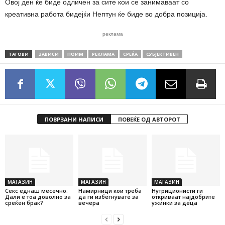
Овој ден ќе биде одличен за сите кои се занимаваат со
креативна работа бидејќи Нептун ќе биде во добра позиција.
реклама
ТАГОВИ
ЗАВИСИ
ПОИМ
РЕКЛАМА
СРЕЌА
СУБЈЕКТИВЕН
ПОВРЗАНИ НАПИСИ
ПОВЕЌЕ ОД АВТОРОТ
МАГАЗИН
МАГАЗИН
МАГАЗИН
Секс еднаш месечно:
Намирници кои треба
Нутриционисти ги
Дали е тоа доволно за
да ги избегнувате за
откриваат најдобрите
среќен брак?
вечера
ужинки за деца