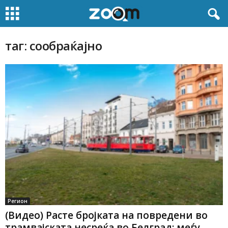
таг: сообраќајно
Регион
(Видео) Расте бројката на повредени во
трамвајската несреќа во Белград: меѓу...