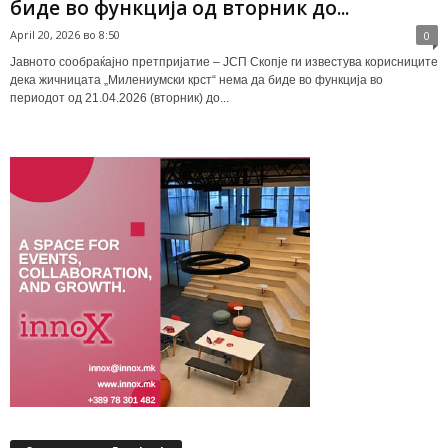
биде во функција од вторник до...
April 20, 2026 во 8:50
0
Јавното сообраќајно претпријатие – ЈСП Скопје ги известува корисниците
дека жичницата „Милениумски крст“ нема да биде во функција во
периодот од 21.04.2026 (вторник) до...