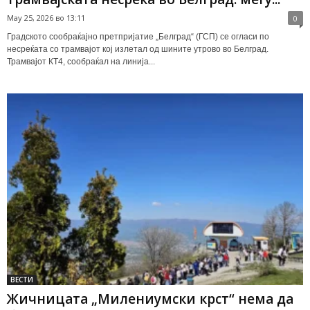
May 25, 2026 во 13:11
0
Градското сообраќајно претпријатие „Белград“ (ГСП) се огласи по
несреќата со трамвајот кој излетал од шините утрово во Белград.
Трамвајот КТ4, сообраќал на линија...
ВЕСТИ
Жичницата „Милениумски крст“ нема да