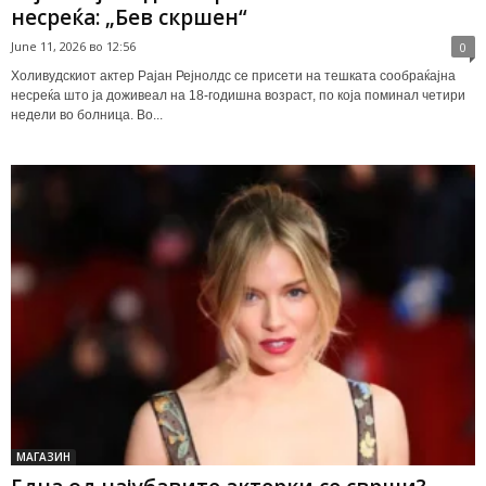
несреќа: „Бев скршен“
June 11, 2026 во 12:56
0
Холивудскиот актер Рајан Рејнолдс се присети на тешката сообраќајна
несреќа што ја доживеал на 18-годишна возраст, по која поминал четири
недели во болница. Во...
МАГАЗИН