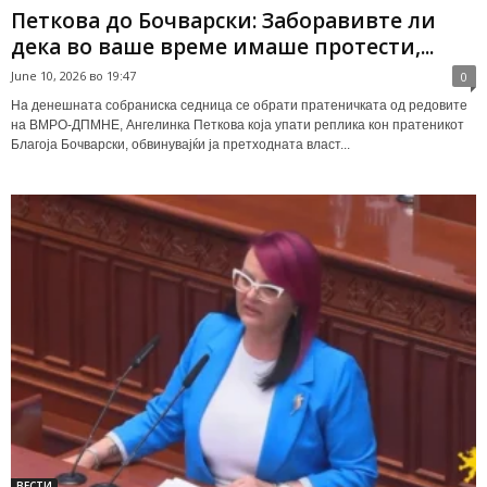
Петкова до Бочварски: Заборавивте ли
дека во ваше време имаше протести,...
June 10, 2026 во 19:47
0
На денешната собраниска седница се обрати пратеничката од редовите
на ВМРО-ДПМНЕ, Ангелинка Петкова која упати реплика кон пратеникот
Благоја Бочварски, обвинувајќи ја претходната власт...
ВЕСТИ