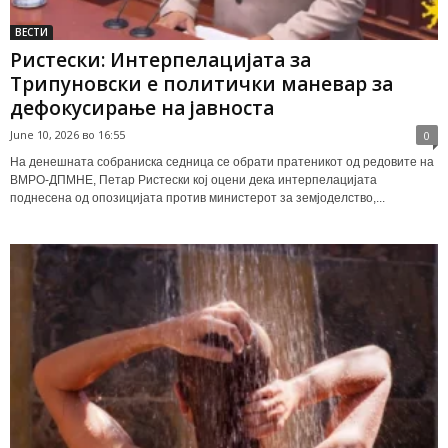
ВЕСТИ
Ристески: Интерпелацијата за
Трипуновски е политички маневар за
дефокусирање на јавноста
June 10, 2026 во 16:55
0
На денешната собраниска седница се обрати пратеникот од редовите на
ВМРО-ДПМНЕ, Петар Ристески кој оцени дека интерпелацијата
поднесена од опозицијата против министерот за земјоделство,...