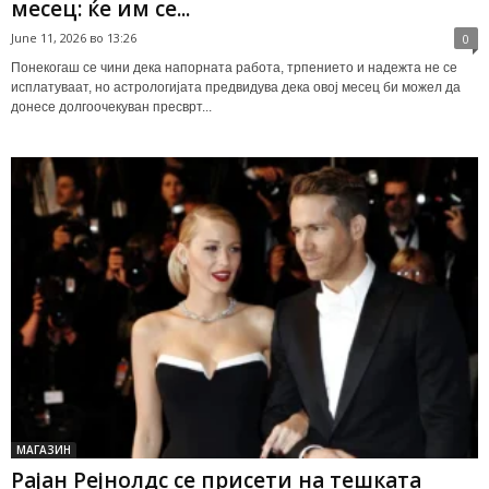
месец: ќе им се...
June 11, 2026 во 13:26
0
Понекогаш се чини дека напорната работа, трпението и надежта не се
исплатуваат, но астрологијата предвидува дека овој месец би можел да
донесе долгоочекуван пресврт...
МАГАЗИН
Рајан Рејнолдс се присети на тешката