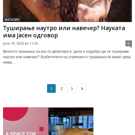
МАГАЗИН
Туширање наутро или навечер? Науката
има јасен одговор
June 10, 2026 во 11:26
0
Вечното прашање за кое се дебатира е: дали е подобро да се тушираме
наутро или навечер? Љубителите на утринското туширање ќе кажат дека
нема...
1
2
3