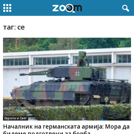
таг: се
Европа и Свет
Началник на германската армија: Мора да
бидеме подготвени за борба