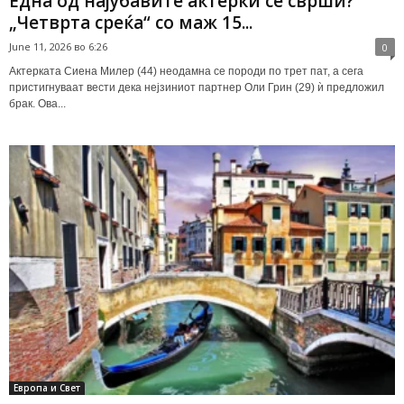
Една од најубавите актерки се сврши?
„Четврта среќа“ со маж 15...
June 11, 2026 во 6:26
0
Актерката Сиена Милер (44) неодамна се породи по трет пат, а сега
пристигнуваат вести дека нејзиниот партнер Оли Грин (29) ѝ предложил
брак. Ова...
Европа и Свет