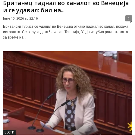
Британец паднал во каналот во Венеција
и се удавил: бил на...
June 10, 2026 во 22:16
0
Британски турист се удавил во Венеција откако паднал во канал, покажа
истрагата. Се верува дека Чачаван Тонгпија, 31, ја изгубил рамнотежата
за време на...
ВЕСТИ