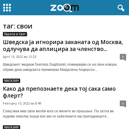
таг: свои
Европа и Свет
Шведска ја игнорира заканата од Москва,
одлучува да аплицира за членство...
April 13, 2022 во 12:23
0
Шведскиот медиум Svenska Dagbladet, повикувајќи се на свои извори,
објави дека шведската премиерка Магдалена Андерсон...
МАГАЗИН
Како да препознаете дека тој сака само
флерт?
February 15, 2022 во 8:49
0
Секој маж има свои желби кога се жените во прашање. Па затоа ви
нудиме неколку знаци кои ако ги забележите кај припадниците...
МАГАЗИН