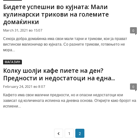
Бидете успешни во кујната: Мали
кулинарски трикови на големите
домаќинки
March 31, 2021 во 15:07
0
Секоја добра домаќинка има свои мали тајни и трикови, кои ја прават
вистински магионичар во кујната. Со разните трикови, готвењето не
мора...
МАГАЗИН
Колку шолји кафе пиете на ден?
Предности и недостатоци на една...
February 24, 2021 во 8:07
0
Кафето има свои магични предности, но и опасни недостатоци кои
зависат од количината испиена на дневна основа. Откријте како бројот на
испиени...
1
2