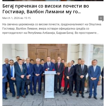
Бегај пречекан со високи почести во
Гостивар, Валбон Лимани му го...
March 1, 2026 во 15:15
0
На свечена церемонија со високи почести, градоначалникот на Општина
Гостивар, Валбон Лимани, вчера оствари официјална средба со
претседателот на Република Албанија, Бајрам Бегај. Во просториите...