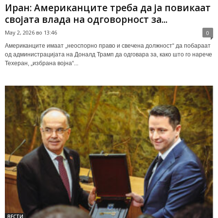
Иран: Американците треба да ја повикаат
својата влада на одговорност за...
May 2, 2026 во 13:46
0
Американците имаат „неоспорно право и свечена должност“ да побараат
од администрацијата на Доналд Трамп да одговара за, како што го нарече
Техеран, „избрана војна“...
ВЕСТИ