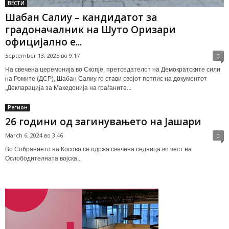
ВЕСТИ
Шабан Салиу – кандидатот за
градоначалник на Шуто Оризари
официјално е...
September 13, 2025 во 9:17
0
На свечена церемонија во Скопје, претседателот на Демократските сили
на Ромите (ДСР), Шабан Салиу го стави својот потпис на документот
„Декларација за Македонија на граѓаните...
Регион
26 години од загинувањето на Јашари
March 6, 2024 во 3:46
0
Во Собранието на Косово се одржа свечена седница во чест на
Ослободителната војска...