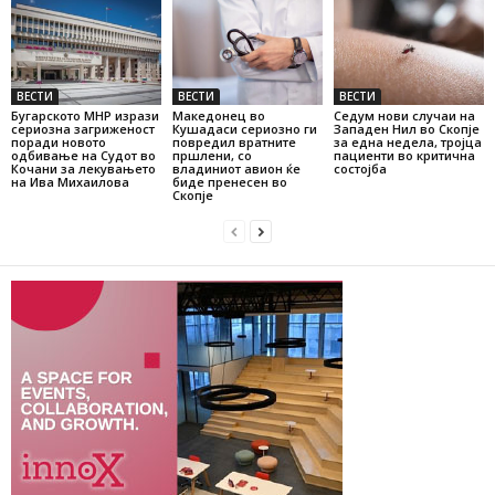
ВЕСТИ
ВЕСТИ
ВЕСТИ
Бугарското МНР изрази
Македонец во
Седум нови случаи на
сериозна загриженост
Кушадаси сериозно ги
Западен Нил во Скопје
поради новото
повредил вратните
за една недела, тројца
одбивање на Судот во
пршлени, со
пациенти во критична
Кочани за лекувањето
владиниот авион ќе
состојба
на Ива Михаилова
биде пренесен во
Скопје