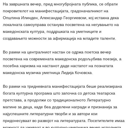
На завршната вечер, пред многубројната публика, се обрати
покровителот на манифестацијата, градоначалникот на
Општина Илинден, Александар Георгиевски, кој истакна дека
локалната самоуправа останува посветена на негувањето на
македонската култура, поддршката на уметниците и
создавањето можности за афирмација на младите таленти.
Во рамки на централниот настан се одржа поетска вечер
посветена на современата македонска родољубива поезија, а
посебна харизма на настанот даде настапот на познатата
македонска музичка уметница Лидија Кочовска.
Во рамки на тридневната манифестацијата беше реализирана
богата културна програма што започна со детска театарска
претстава, а продолжи со традиционалното Литературно
матине за деца, каде беа доделени награди и признанија за
најуспешните литературни творби и за автори кои
придонесуваат во развојот на литературата. Посетителите имаа
можност да уживаат и во културно-уметничка вечер исполнета