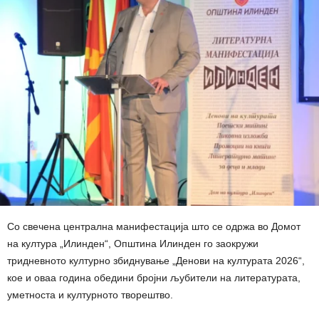
Со свечена централна манифестација што се одржа во Домот
на култура „Илинден“, Општина Илинден го заокружи
тридневното културно збиднување „Денови на културата 2026“,
кое и оваа година обедини бројни љубители на литературата,
уметноста и културното творештво.