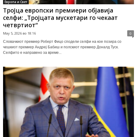
Европа и Свет
Тројца европски премиери објавија
селфи: „Тројцата мускетари го чекаат
четвртиот“
May 5, 2026 во 18:16
0
Словачкиот премиер Роберт Фицо сподели селфи на кое позира со
чешкиот премиер Андреј Бабиш и полскиот премиер Доналд Туск.
Селфито е направено за време...