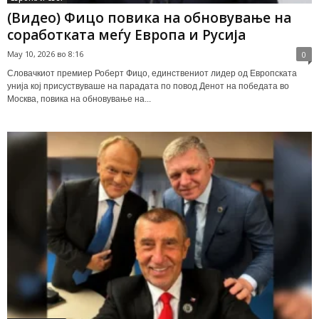
(Видео) Фицо повика на обновување на
соработката меѓу Европа и Русија
May 10, 2026 во 8:16
0
Словачкиот премиер Роберт Фицо, единствениот лидер од Европската
унија кој присуствуваше на парадата по повод Денот на победата во
Москва, повика на обновување на...