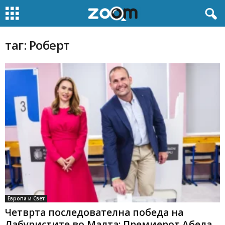
таг: Роберт
Европа и Свет
Четврта последователна победа на
Лабуристите во Малта: Премиерот Абела