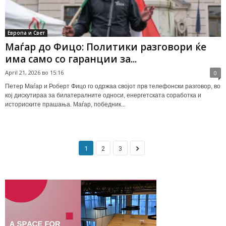
Европа и Свет
Маѓар до Фицо: Политики разговори ќе
има само со гаранции за...
April 21, 2026 во 15:16
0
Петер Маѓар и Роберт Фицо го одржаа својот прв телефонски разговор, во
кој дискутираа за билатералните односи, енергетската соработка и
историските прашања. Маѓар, победник...
1
2
3