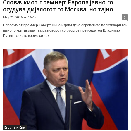
Словачкиот премиер: Европа јавно го
осудува дијалогот со Москва, но тајно...
May 21, 2026 во 16:46
0
Словачкиот премиер Роберт Фицо изјави дека европските политичари кои
јавно го критикуваат за разговорот со рускиот претседател Владимир
Путин, во исто време се зад...
Европа и Свет