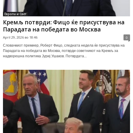
Европа и Свет
Кремљ потврди: Фицо ќе присуствува на
Парадата на победата во Москва
April 29, 2026 во 18:46
0
Словачкиот премиер, Роберт Фицо, следната недела ќе присуствува на
Парадата на победата во Москва, потврди советникот на Кремљ за
надворешна политика Јуриј Ушаков. Потврдата...