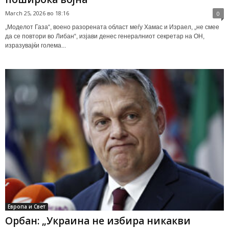
March 25, 2026 во 18:16
0
„Моделот Газа“, воено разорената област меѓу Хамас и Израел, „не смее
да се повтори во Либан“, изјави денес генералниот секретар на ОН,
изразувајќи голема...
Европа и Свет
Орбан: „Украина не избира никакви