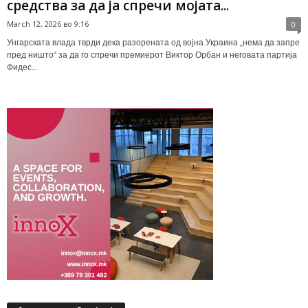
средства за да ја спречи мојата...
March 12, 2026 во 9:16
0
Унгарската влада тврди дека разорената од војна Украина „нема да запре
пред ништо“ за да го спречи премиерот Виктор Орбан и неговата партија
Фидес...