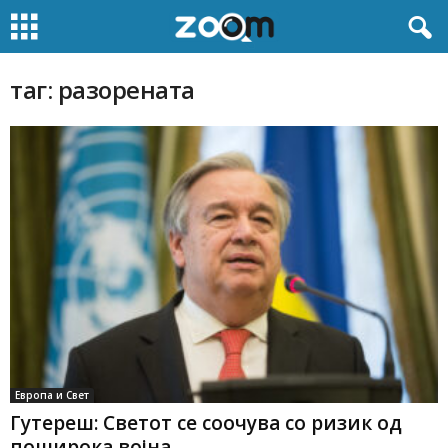
таг: разорената
Европа и Свет
Гутереш: Светот се соочува со ризик од
поширока војна