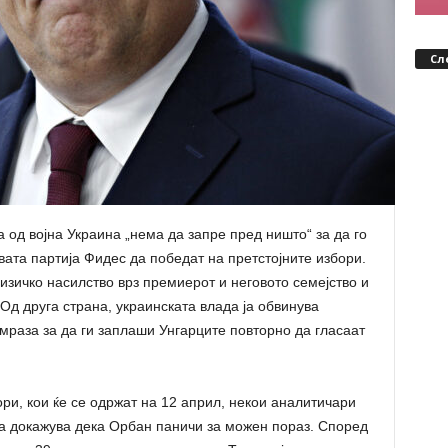
Сл
 од војна Украина „нема да запре пред ништо“ за да го
ата партија Фидес да победат на претстојните избори.
изичко насилство врз премиерот и неговото семејство и
 Од друга страна, украинската влада ја обвинува
мраза за да ги заплаши Унгарците повторно да гласаат
и, кои ќе се одржат на 12 април, некои аналитичари
ка докажува дека Орбан паничи за можен пораз. Според