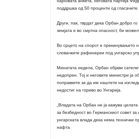
најновата анкета, неговата партија Фид
поддршка од 50 проценти од гласачите.
Други, пак, тврдат дека Орбан добро го 
земјата е во смртна опасност, би можел
Во срцето на спорот е прекинувањето н
словачките рафинерии под унгарско уп
Минатата недела, Орбан објави сателит
недопрен. Тој и неговите министри ја 
поправките за да им наштети на изглед
недостиг на гориво во Унгарија.
„Владата на Орбан не ја кажува целата
за безбедност во Германскиот совет за
унгарската влада дека нема технички п
нафта.