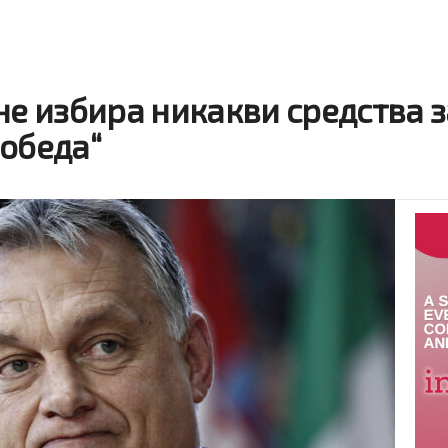
не избира никакви средства з
победа“