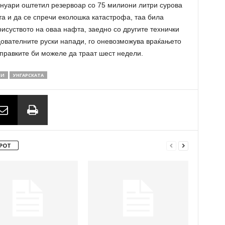
јануари оштетил резервоар со 75 милиони литри сурова
та и да се спречи еколошка катастрофа, таа била
исуството на оваа нафта, заедно со другите технички
дователните руски напади, го оневозможува враќањето
правките би можеле да траат шест недели.
ДИ
УНГАРСКАТА
РОТ