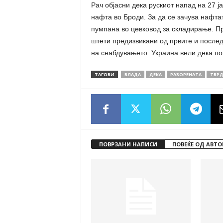
Рач објасни дека рускиот напад на 27 
нафта во Броди. За да се зачува нафта
пумпана во цевковод за складирање. Пр
штети предизвикани од првите и после
на снабдувањето. Украина вели дека по
ТАГОВИ
ВЛАДА
ДЕКА
РАЗОРЕНАТА
ТВР
ПОВРЗАНИ НАПИСИ
ПОВЕЌЕ ОД АВТО