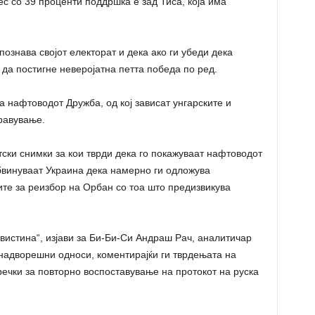
ес со 39 проценти поддршка е зад Тиса, која има
познава својот електорат и дека ако ги убеди дека
 да постигне неверојатна петта победа по ред.
а нафтоводот Дружба, од кој зависат унгарските и
равување.
ски снимки за кои тврди дека го покажуваат нафтоводот
обвинуваат Украина дека намерно ги одложува
ите за реизбор на Орбан со тоа што предизвикува
 вистина“, изјави за Би-Би-Си Андраш Рач, аналитичар
 надворешни односи, коментирајќи ги тврдењата на
речки за повторно воспоставување на протокот на руска