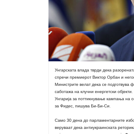
Унгарската влада тврди дека разорената
спречи премиерот Виктор Орбан и негов
Министрите велат дека се подготвува ф
саботажа на клучни енергетски објекти.
Унгарија за поттикнување кампања на о
за Фидес, пишува Би-Би-Си.
Само 30 дена до парламентарните избор
веруваат дека антиукраинската ретори