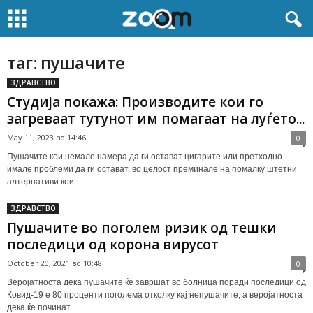
таг: пушачите
ЗДРАВСТВО
Студија покажа: Производите кои го
загреваат тутунот им помагаат на луѓето...
May 11, 2023 во 14:46
0
Пушачите кои немале намера да ги остават цигарите или претходно
имале проблеми да ги остават, во целост преминале на помалку штетни
алтернативи кои...
ЗДРАВСТВО
Пушачите во поголем ризик од тешки
последици од корона вирусот
October 20, 2021 во 10:48
0
Веројатноста дека пушачите ќе завршат во болница поради последици од
Ковид-19 е 80 проценти поголема отколку кај непушачите, а веројатноста
дека ќе починат...