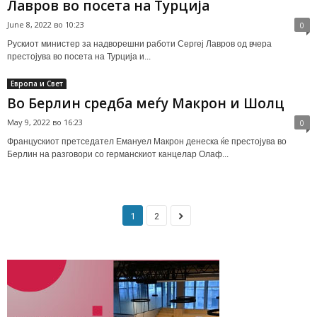
Лавров во посета на Турција
June 8, 2022 во 10:23
0
Рускиот министер за надворешни работи Сергеј Лавров од вчера
престојува во посета на Турција и...
Европа и Свет
Во Берлин средба меѓу Макрон и Шолц
May 9, 2022 во 16:23
0
Францускиот претседател Емануел Макрон денеска ќе престојува во
Берлин на разговори со германскиот канцелар Олаф...
1
2