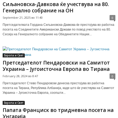
Сиљановска-Давкова ќе учествува на 80.
Генерално собрание на ОН
September 21, 2025 во 11:40
0
Претседателката Гордана Сиљановска-Давкова ќе престојува во работна
посета на Соединетите Американски Држави по повод учеството на 80.
Сесија на Генералното собрание на Обединетите Нации...
Европа и Свет
Претседателот Пендаровски на Самитот
Украина – Југоисточна Европа во Тирана
February 28, 2024 во 8:47
0
Претседателот Стево Пендаровски денеска престојува во работна
посета на Тирана, Република Албанија, каде што ќе учествува на Самитот
Украина – Југоисточна Европа, соопшти...
Европа и Свет
Папата Франциск во тридневна посета на
Унгарија