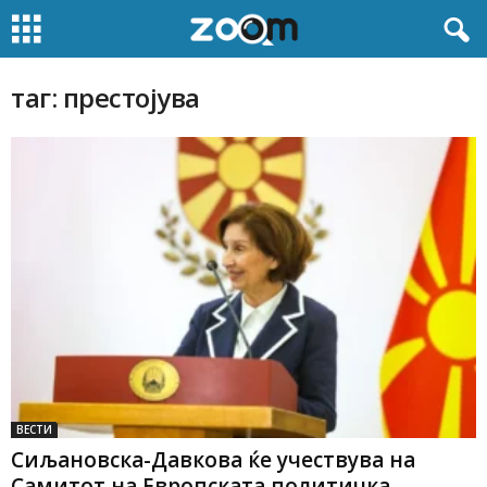
таг: престојува
ВЕСТИ
Сиљановска-Давкова ќе учествува на
Самитот на Европската политичка