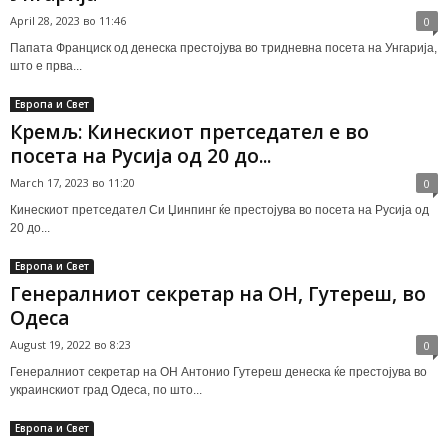
April 28, 2023 во 11:46
0
Папата Франциск од денеска престојува во тридневна посета на Унгарија,
што е прва...
Европа и Свет
Кремљ: Кинескиот претседател е во
посета на Русија од 20 до...
March 17, 2023 во 11:20
0
Кинескиот претседател Си Џинпинг ќе престојува во посета на Русија од
20 до...
Европа и Свет
Генералниот секретар на ОН, Гутереш, во
Одеса
August 19, 2022 во 8:23
0
Генералниот секретар на ОН Антонио Гутереш денеска ќе престојува во
украинскиот град Одеса, по што...
Европа и Свет