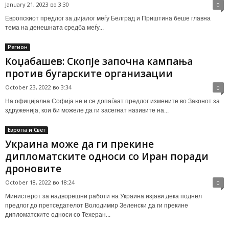
January 21, 2023 во 3:30
0
Европскиот предлог за дијалог меѓу Белград и Приштина беше главна
тема на денешната средба меѓу...
Регион
Коџабашев: Скопје започна кампања
против бугарските организации
October 23, 2022 во 3:34
0
На официјална Софија не и се допаѓаат предлог измените во Законот за
здруженија, кои би можеле да ги засегнат називите на...
Европа и Свет
Украина може да ги прекине
дипломатските односи со Иран поради
дроновите
October 18, 2022 во 18:24
0
Министерот за надворешни работи на Украина изјави дека поднел
предлог до претседателот Володимир Зеленски да ги прекине
дипломатските односи со Техеран...