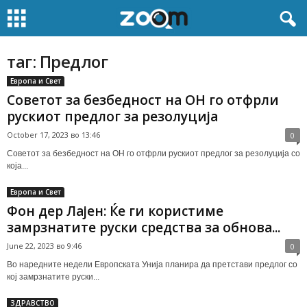
таг: Предлог
Европа и Свет
Советот за безбедност на ОН го отфрли
рускиот предлог за резолуција
October 17, 2023 во 13:46
0
Советот за безбедност на ОН го отфрли рускиот предлог за резолуција со
која...
Европа и Свет
Фон дер Лајен: Ќе ги користиме
замрзнатите руски средства за обнова...
June 22, 2023 во 9:46
0
Во наредните недели Европската Унија планира да претстави предлог со
кој замрзнатите руски...
ЗДРАВСТВО