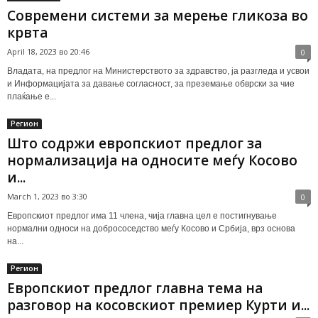
Современи системи за мерење гликоза во
крвта
April 18, 2023 во 20:46
0
Владата, на предлог на Министерството за здравство, ја разгледа и усвои
и Информацијата за давање согласност, за преземање обврски за чие
плаќање е...
Регион
Што содржи европскиот предлог за
нормализација на односите меѓу Косово
и...
March 1, 2023 во 3:30
0
Европскиот предлог има 11 члена, чија главна цел е постигнување
нормални односи на добрососедство меѓу Косово и Србија, врз основа
на...
Регион
Европскиот предлог главна тема на
разговор на косовскиот премиер Курти и...