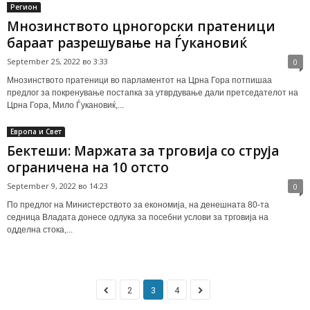
Регион
Мнозинството црногорски пратеници
бараат разрешување на Ѓукановиќ
September 25, 2022 во 3:33
0
Мнозинството пратеници во парламентот на Црна Гора потпишаа
предлог за покренување постапка за утврдување дали претседателот на
Црна Гора, Мило Ѓукановиќ,...
Европа и Свет
Бектеши: Маржата за трговија со струја
ограничена на 10 отсто
September 9, 2022 во 14:23
0
По предлог на Министерството за економија, на денешната 80-та
седница Владата донесе одлука за посебни услови за трговија на
одделна стока,...
2
3
4