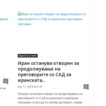
Европа и Свет
Иран останува отворен за
продолжување на
преговорите со САД за
иранската...
0
July 17, 2024 во 0:47
0
е на
Техеран останува отворен за продолжување на
преговорите со САД за иранската нуклеарна
програма со цел да се обнови договорот, изјави