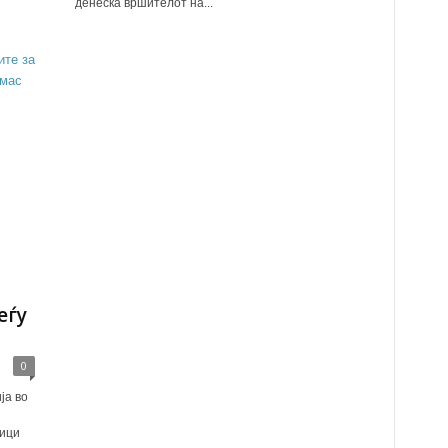
денеска вршителот на...
еѓу
0
ја во
ници