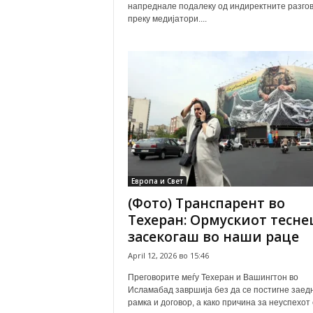
напреднале подалеку од индиректните разго
преку медијатори....
Европа и Свет
(Фото) Транспарент во
Техеран: Ормускиот тесне
засекогаш во наши раце
April 12, 2026 во 15:46
Преговорите меѓу Техеран и Вашингтон во
Исламабад завршија без да се постигне заед
рамка и договор, а како причина за неуспехот 