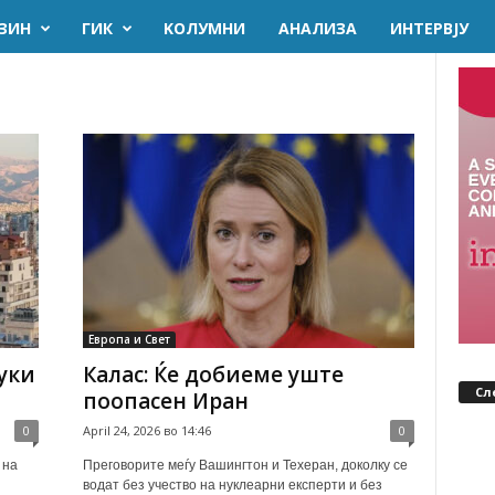
ЗИН
ГИК
KОЛУМНИ
AНАЛИЗА
ИНТЕРВЈУ
Европа и Свет
уки
Калас: Ќе добиеме уште
Сл
поопасен Иран
0
April 24, 2026 во 14:46
0
 на
Преговорите меѓу Вашингтон и Техеран, доколку се
водат без учество на нуклеарни експерти и без