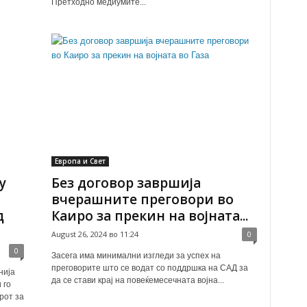
Претходно медиумите...
Европа и Свет
у
Без договор завршија
вчерашните преговори во
д
Каиро за прекин на војната...
August 26, 2024 во 11:24
0
0
Засега има минимални изгледи за успех на
преговорите што се водат со поддршка на САД за
нија
да се стави крај на повеќемесечната војна...
 го
рот за