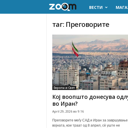
ВЕСТИ
МАГА
z
o
таг: Преговорите
o
m
.
m
k
Европа и Свет
Кој воопшто донесува одл
во Иран?
April 29, 2026 во 9:16
Преговорите меѓу САД и Иран за завршување
војната, кои траат од 8 април, сè уште не