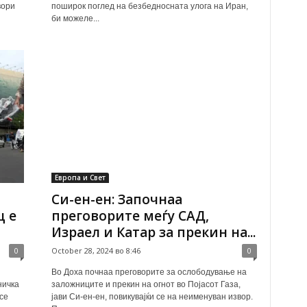
вори
поширок поглед на безбедносната улога на Иран,
би можеле...
Европа и Свет
Си-ен-ен: Започнаа
ц е
преговорите меѓу САД,
Израел и Катар за прекин на...
0
October 28, 2024 во 8:46
0
Во Доха почнаа преговорите за ослободување на
ничка
заложниците и прекин на огнот во Појасот Газа,
се
јави Си-ен-ен, повикувајќи се на неименуван извор.