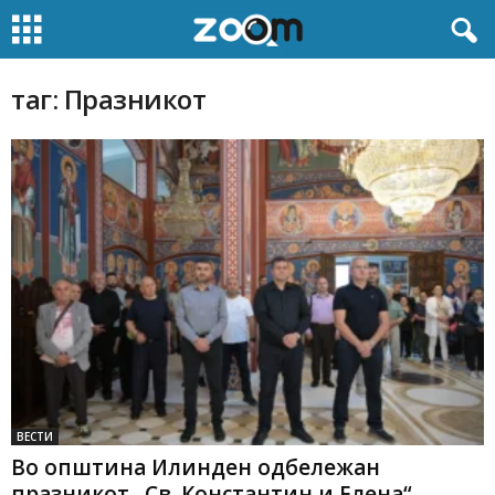
таг: Празникот
ВЕСТИ
Во општина Илинден одбележан
празникот „Св. Константин и Елена“