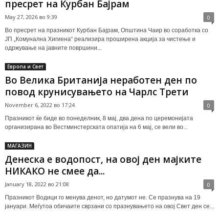
пресрет на Курбан Бајрам
May 27, 2026 во 9:39
0
Во пресрет на празникот Курбан Бајрам, Општина Чаир во соработка со
ЈП „Комунална Хигиена“ реализира проширена акција за чистење и
одржување на јавните површини...
Европа и Свет
Во Велика Британија неработен ден по
повод крунисувањето на Чарлс Трети
November 6, 2022 во 17:24
0
Празникот ќе биде во понеделник, 8 мај, два дена по церемонијата
организирана во Вестминстерската опатија на 6 мај, се вели во...
МАГАЗИН
Денеска е водопост, на овој ден мајките
НИКАКО не смее да...
January 18, 2022 во 21:08
0
Празникот Водици го менува денот, но датумот не. Се празнува на 19
јануари. Меѓутоа обичаите сврзани со празнувањето на овој Свет ден се...