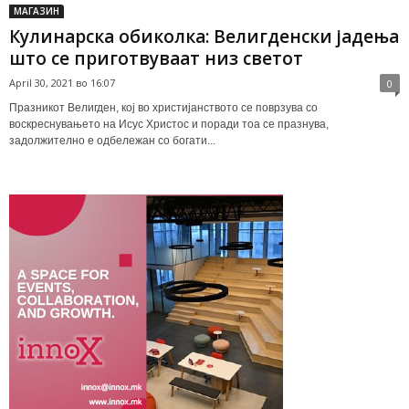
МАГАЗИН
Кулинарска обиколка: Велигденски јадења
што се приготвуваат низ светот
April 30, 2021 во 16:07
0
Празникот Велигден, кој во христијанството се поврзува со
воскреснувањето на Исус Христос и поради тоа се празнува,
задолжително е одбележан со богати...