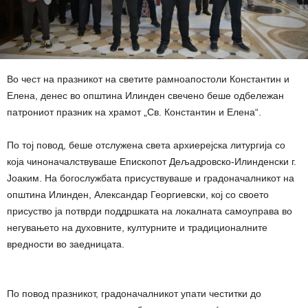
Во чест на празникот на светите рамноапостоли Константин и
Елена, денес во општина Илинден свечено беше одбележан
патрониот празник на храмот „Св. Константин и Елена“.
По тој повод, беше отслужена света архиерејска литургија со
која чиноначалствуваше Епископот Дељадровско-Илинденски г.
Јоаким. На богослужбата присуствуваше и градоначалникот на
општина Илинден, Александар Георгиевски, кој со своето
присуство ја потврди поддршката на локалната самоуправа во
негувањето на духовните, културните и традиционалните
вредности во заедницата.
По повод празникот, градоначалникот упати честитки до