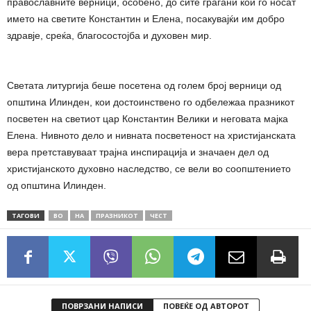
православните верници, особено, до сите граѓани кои го носат
името на светите Константин и Елена, посакувајќи им добро
здравје, среќа, благосостојба и духовен мир.
Светата литургија беше посетена од голем број верници од
општина Илинден, кои достоинствено го одбележаа празникот
посветен на светиот цар Константин Велики и неговата мајка
Елена. Нивното дело и нивната посветеност на христијанската
вера претставуваат трајна инспирација и значаен дел од
христијанското духовно наследство, се вели во соопштението
од општина Илинден.
ТАГОВИ
ВО
НА
ПРАЗНИКОТ
ЧЕСТ
ПОВРЗАНИ НАПИСИ
ПОВЕЌЕ ОД АВТОРОТ