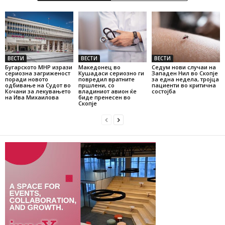
ВЕСТИ
ВЕСТИ
ВЕСТИ
Бугарското МНР изрази
Македонец во
Седум нови случаи на
сериозна загриженост
Кушадаси сериозно ги
Западен Нил во Скопје
поради новото
повредил вратните
за една недела, тројца
одбивање на Судот во
пршлени, со
пациенти во критична
Кочани за лекувањето
владиниот авион ќе
состојба
на Ива Михаилова
биде пренесен во
Скопје