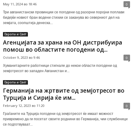
May 11, 2024 во 18:46
0
Три авганистански провинции се погодени од разорни поројни поплави
бидејќи новиот бран водени стихии се заканува во северниот дел на
земјата, соопштија денеска...
Европа и Свет
Агенцијата за храна на ОН дистрибуира
помош во областите погодени од...
October 9, 2023 во 9:46
0
Хуманитарните работници стигнaле до некои области погодени од
земјотресот во западен Авганистан и...
Европа и Свет
Германија на жртвите од земјотресот во
Турција и Сирија ќе им...
February 12, 2023 во 11:20
0
Граѓаните на Турција погодени од земјотресот ќе имаат можност
привремено да ги посетат своите роднини во Германија, чии службеници
се подготвуваат...