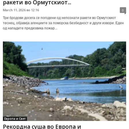
ракети во Ормутскиот...
March 11, 2026 во 12:16
0
Три бродови досега се погодени од непознати ракети во Ормутскиот
теснец, објавија агенциите за поморска безбедност и други извори. Еден
од нападите предизвика пожар...
Европа и Свет
Рекордна суша во Европа и