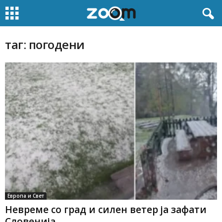
таг: погодени
Европа и Свет
Невреме со град и силен ветер ја зафати
Словенија