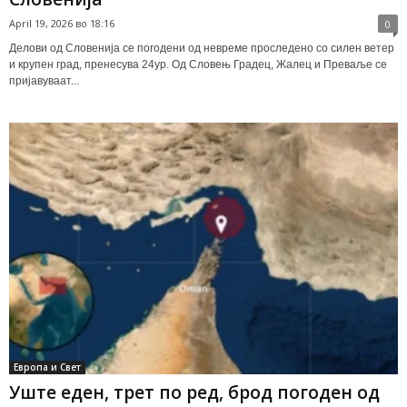
April 19, 2026 во 18:16
0
Делови од Словенија се погодени од невреме проследено со силен ветер
и крупен град, пренесува 24ур. Од Словењ Градец, Жалец и Преваље се
пријавуваат...
Европа и Свет
Уште еден, трет по ред, брод погоден од