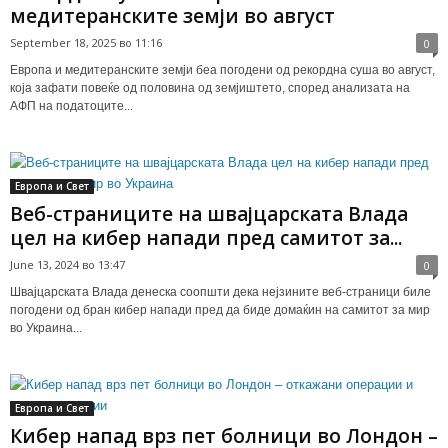
медитеранските земји во август
September 18, 2025 во 11:16
0
Европа и медитеранските земји беа погодени од рекордна суша во август,
која зафати повеќе од половина од земјиштето, според анализата на
АФП на податоците...
Европа и Свет
Веб-страниците на швајцарската Влада
цел на кибер напади пред самитот за...
June 13, 2024 во 13:47
0
Швајцарската Влада денеска соопшти дека нејзините веб-страници биле
погодени од бран кибер напади пред да биде домаќин на самитот за мир
во Украина...
Европа и Свет
Кибер напад врз пет болници во Лондон –