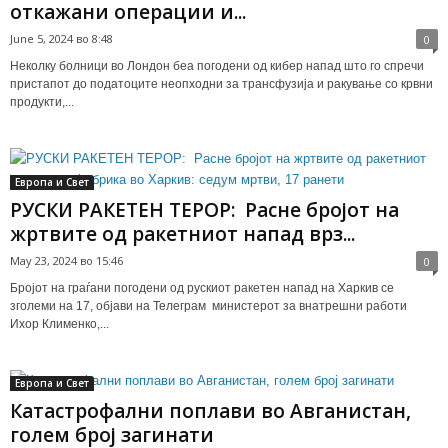
откажани операции и...
June 5, 2024 во 8:48
0
Неколку болници во Лондон беа погодени од кибер напад што го спречи
пристапот до податоците неопходни за трансфузија и ракување со крвни
продукти,...
Европа и Свет
РУСКИ РАКЕТЕН ТЕРОР: Расне бројот на
жртвите од ракетниот напад врз...
May 23, 2024 во 15:46
0
Бројот на граѓани погодени од рускиот ракетен напад на Харкив се
зголеми на 17, објави на Телеграм министерот за внатрешни работи
Ихор Клименко,...
Европа и Свет
Катастрофални поплави во Авганистан,
голем број загинати