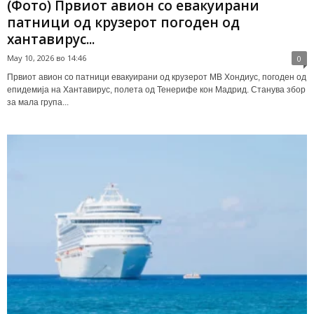
(Фото) Првиот авион со евакуирани
патници од крузерот погоден од
хантавирус...
May 10, 2026 во 14:46
0
Првиот авион со патници евакуирани од крузерот МВ Хондиус, погоден од
епидемија на Хантавирус, полета од Тенерифе кон Мадрид. Станува збор
за мала група...