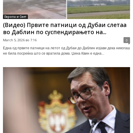
Европа и Свет
(Видео) Првите патници од Дубаи слетаа
во Даблин по суспендирањето на...
March 5, 2026 во 7:16
0
Една од првите патници на летот од Дубаи до Даблин изјави дека никогаш
не била посреќна што се вратила дома. Џина Квин е една...