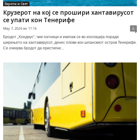
Европа и Свет
Крузерот на кој се прошири хантавирусот
се упати кон Тенерифе
May 7, 2026 во 11:16
0
Бродот „Хондиус“, чии патници и екипаж се во изолација поради
ширењето на хантавирусот, денес плови кон шпанскиот остров Тенерифе.
Се очекува бродот да пристигне...