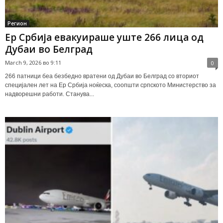
Регион
Ер Србија евакуираше уште 266 лица од
Дубаи во Белград
March 9, 2026 во 9:11
0
266 патници беа безбедно вратени од Дубаи во Белград со вториот
специјален лет на Ер Србија ноќеска, соопшти српското Министерство за
надворешни работи. Станува...