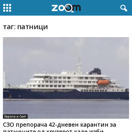
таг: патници
Европа и Свет
СЗО препорача 42-дневен карантин за
патниците од крузерот каде изби