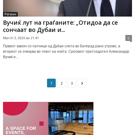
Регион
Вучиќ лут на граѓаните: „Отидоа да се
сончаат во Дубаи и...
March 3, 2026 во 21:41
0
Првиот авион со патници од Дубаи слета во Белград рано утрово, а
вториот се очекува во текот на ноќта. Српскиот претседател Александар
Вучиќ е...
1
2
3