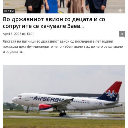
ВЕСТИ
Во државниот авион со децата и со
сопругите се качувале Заев...
April 8, 2026 во 13:04
0
Листата на патници во државниот авион од последните пет години
покажува дека функционерите не го избегнувале туку во него се качувале
и со децата...