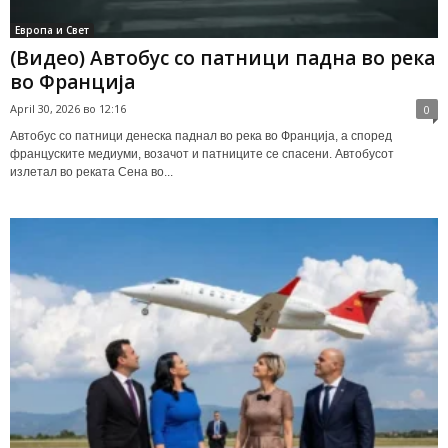
Европа и Свет
(Видео) Автобус со патници падна во река
во Франција
April 30, 2026 во 12:16
0
Автобус со патници денеска паднал во река во Франција, а според
француските медиуми, возачот и патниците се спасени. Автобусот
излетал во реката Сена во...