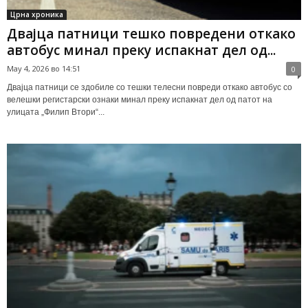
Црна хроника
Двајца патници тешко повредени откако
автобус минал преку испакнат дел од...
May 4, 2026 во 14:51
0
Двајца патници се здобиле со тешки телесни повреди откако автобус со
велешки регистарски ознаки минал преку испакнат дел од патот на
улицата „Филип Втори“...