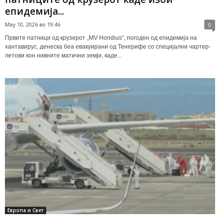
епидемија...
May 10, 2026 во 19:46
0
Првите патници од крузерот „MV Hondius“, погоден од епидемија на
хантавирус, денеска беа евакуирани од Тенерифе со специјални чартер-
летови кон нивните матични земји, каде...
Европа и Свет