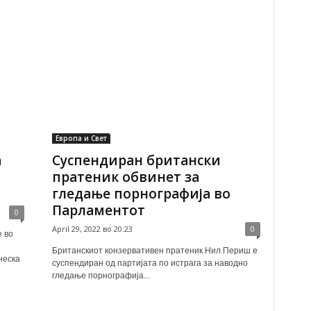
Европа и Свет
а
Суспендиран британски
пратеник обвинет за
гледање порнографија во
Парламентот
0
April 29, 2022 во 20:23
0
 во
Британскиот конзервативен пратеник Нил Периш е
неска
суспендиран од партијата по истрага за наводно
гледање порнографија...