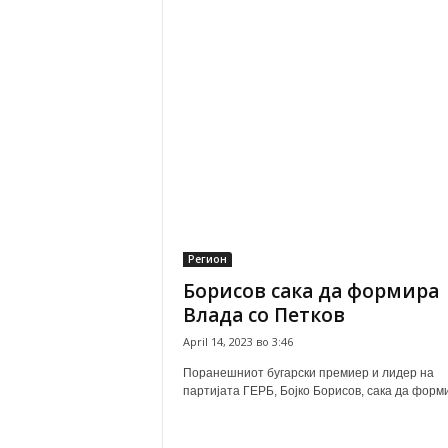
Регион
Борисов сака да формира
Влада со Петков
April 14, 2023 во 3:46
Поранешниот бугарски премиер и лидер на
партијата ГЕРБ, Бојко Борисов, сака да форми