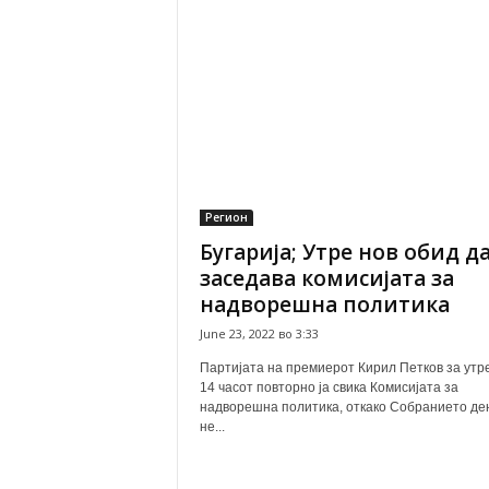
Регион
Бугарија; Утре нов обид д
заседава комисијата за
надворешна политика
June 23, 2022 во 3:33
Партијата на премиерот Кирил Петков за утре
14 часот повторно ја свика Комисијата за
надворешна политика, откако Собранието де
не...