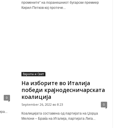
промените“ на поранешниот бугарски премиер
Кирил Петков кој протече...
Европа и Свет
На изборите во Италија
победи крајнодесничарската
коалиција
0
September 26, 2022 во 8:23
0
ра...
Коалицијата составена од партијата на Џорџа
Мелони – Браќа на Италија, партијата Лига...