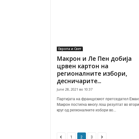
Европа и Свет
Макрон и Ле Пен добија
црвен картон на
регионалните избори,
десничарите...
June 28, 2021 во 10:37
Партијата на францускиот претседател Еман
Макрон постигна многу лош резултат во втор
круг од регионалните избори во...
1
2
3