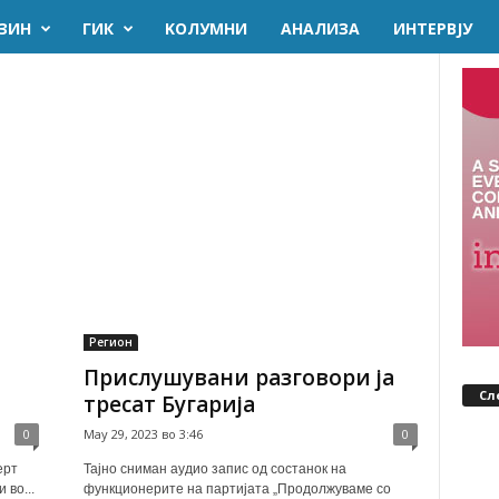
ЗИН
ГИК
KОЛУМНИ
AНАЛИЗА
ИНТЕРВЈУ
Регион
Прислушувани разговори ја
Сл
тресат Бугарија
0
May 29, 2023 во 3:46
0
ерт
Тајно сниман аудио запис од состанок на
во...
функционерите на партијата „Продолжуваме со