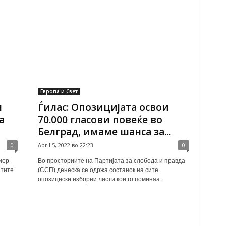
Европа и Свет
н
Ѓилас: Опозицијата освои
а
70.000 гласови повеќе во
Белград, имаме шанса за...
0
April 5, 2022 во 22:23
0
иер
Во просториите на Партијата за слобода и правда
атите
(ССП) денеска се одржа состанок на сите
опозициски изборни листи кои го поминаа...