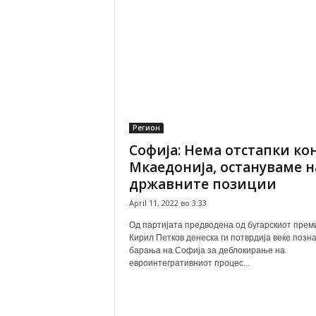
Регион
Софија: Нема отстапки ко
Мкаедонија, остануваме н
државните позиции
April 11, 2022 во 3:33
Од партијата предводена од бугарскиот прем
Кирил Петков денеска ги потврдија веќе позн
барања на Софија за деблокирање на
евроинтегративниот процес...