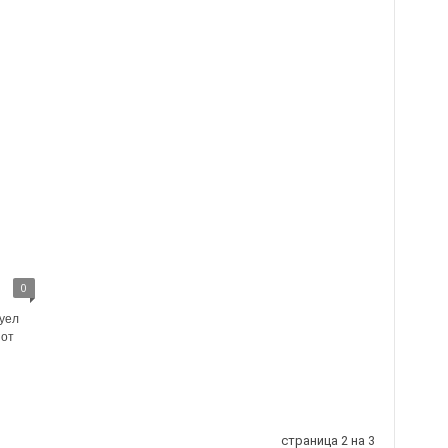
0
уел
иот
страница 2 на 3