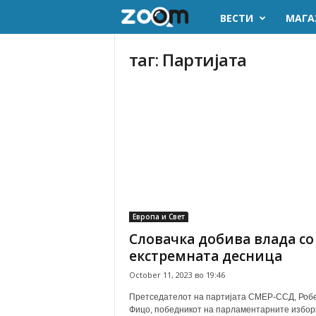
ВЕСТИ
МАГА
z
o
таг: Партијата
o
m
.
m
k
Европа и Свет
Словачка добива влада со
екстремната десница
October 11, 2023 во 19:46
Претседателот на партијата СМЕР-ССД, Роб
Фицо, победникот на парламентарните избори 