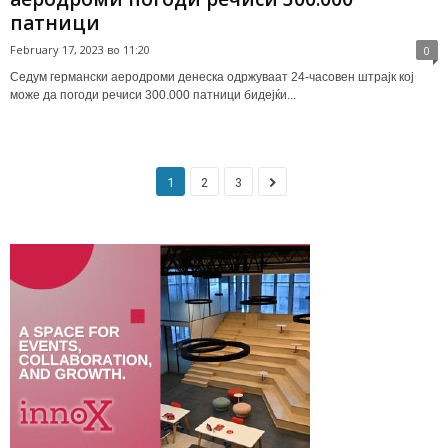
патници
February 17, 2023 во 11:20
0
Седум германски аеродроми денеска одржуваат 24-часовен штрајк кој
може да погоди речиси 300.000 патници бидејќи...
1
2
3