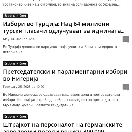
состанок во Киев на 2 октомври, во знак на солидарност со Украина,...
Европа и Свет
Избори во Турција: Над 64 милиони
турски гласачи одлучуваат за иднината...
May 14, 2023 во 12:46
0
Во Турција денеска се одржуваат најклучните избори во модерната
историја на...
Европа и Свет
Претседателски и парламентарни избори
во Нигерија
February 25, 2023 во 10:20
0
Во Нигерија денеска се одржуваат парламентарни и претседателски
избори. Нигеријците треба да изберат наследник на претседателот
Мухамаду Бухари. Главните кандидати на...
Европа и Свет
Штрајкот на персоналот на германските
аеродроми погоди речиси 300.000