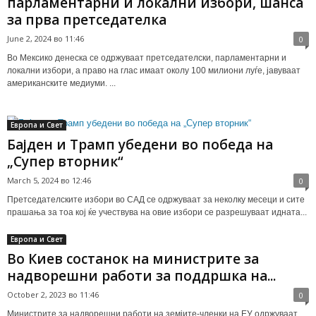
парламентарни и локални избори, шанса
за прва претседателка
June 2, 2024 во 11:46
0
Во Мексико денеска се одржуваат претседателски, парламентарни и
локални избори, а право на глас имаат околу 100 милиони луѓе, јавуваат
американските медиуми. ...
Европа и Свет
Бајден и Трамп убедени во победа на
„Супер вторник“
March 5, 2024 во 12:46
0
Претседателските избори во САД се одржуваат за неколку месеци и сите
прашања за тоа кој ќе учествува на овие избори се разрешуваат идната...
Европа и Свет
Во Киев состанок на министрите за
надворешни работи за поддршка на...
October 2, 2023 во 11:46
0
Министрите за надворешни работи на земјите-членки на ЕУ одржуваат