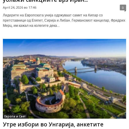
April 24, 2026 во 17:46
0
Лидерите на Европската унија одржуваат самит на Кипар со
претставници од Египет, Сирија и Либан. Германскиот канцелар, Фридрих
Мерц, им кажал на колегите дека...
Европа и Свет
Утре избори во Унгарија, анкетите