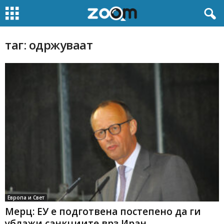
таг: одржуваат
Европа и Свет
Мерц: ЕУ е подготвена постепено да ги
ублажи санкциите врз Иран...