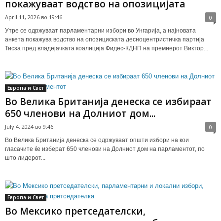
покажуваат водство на опозицијата
April 11, 2026 во 19:46
0
Утре се одржуваат парламентарни избори во Унгарија, а најновата
анкета покажува водство на опозициската десноцентристичка партија
Тисза пред владејачката коалиција Фидес-КДНП на премиерот Виктор...
Европа и Свет
Во Велика Британија денеска се избираат
650 членови на Долниот дом...
July 4, 2024 во 9:46
0
Во Велика Британија денеска се одржуваат општи избори на кои
гласачите ќе изберат 650 членови на Долниот дом на парламентот, по
што лидерот...
Европа и Свет
Во Мексико претседателски,