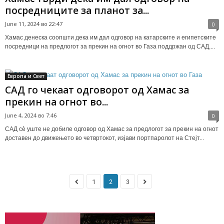
посредниците за планот за...
June 11, 2024 во 22:47
0
Хамас денеска соопшти дека им дал одговор на катарските и египетските
посредници на предлогот за прекин на огнот во Газа поддржан од САД,...
Европа и Свет
САД го чекаат одговорот од Хамас за
прекин на огнот во...
June 4, 2024 во 7:46
0
САД сè уште не добиле одговор од Хамас за предлогот за прекин на огнот
доставен до движењето во четвртокот, изјави портпаролот на Стејт...
1
2
3