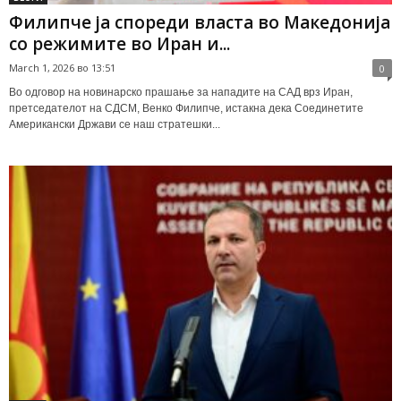
Филипче ја спореди власта во Македонија
со режимите во Иран и...
March 1, 2026 во 13:51
0
Во одговор на новинарско прашање за нападите на САД врз Иран,
претседателот на СДСМ, Венко Филипче, истакна дека Соединетите
Американски Држави се наш стратешки...