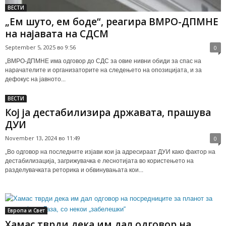
ВЕСТИ
„Ем шуто, ем боде“, реагира ВМРО-ДПМНЕ
на најавата на СДСМ
September 5, 2025 во 9:56
0
„ВМРО-ДПМНЕ има одговор до СДС за овие нивни обиди за спас на
нарачателите и организаторите на следењето на опозицијата, и за
дефокус на јавното...
ВЕСТИ
Кој ја дестабилизира државата, прашува
ДУИ
November 13, 2024 во 11:49
0
„Во одговор на последните изјави кои ја адресираат ДУИ како фактор на
дестабилизација, загрижувачка е леснотијата во користењето на
разделувачката реторика и обвинувањата кои...
Европа и Свет
Хамас тврди дека им дал одговор на