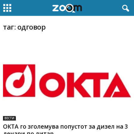
таг: одговор
ВЕСТИ
ОКТА го зголемува попустот за дизел на 3
денари по литар...