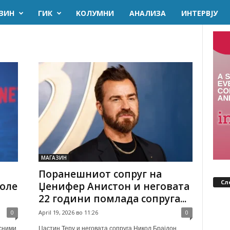
ЗИН
ГИК
KОЛУМНИ
AНАЛИЗА
ИНТЕРВЈУ
МАГАЗИН
Поранешниот сопруг на
Сл
боле
Џенифер Анистон и неговата
22 години помлада сопруга...
0
April 19, 2026 во 11:26
0
сними
Џастин Теру и неговата сопруга Никол Брајдон