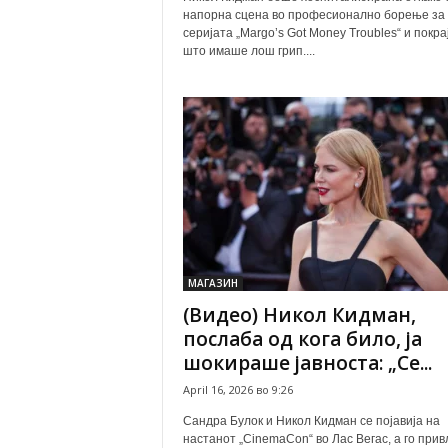
напорна сцена во професионално борење за
серијата „Margo’s Got Money Troubles“ и покра
што имаше лош грип....
МАГАЗИН
(Видео) Никол Кидман,
послаба од кога било, ја
шокираше јавноста: „Се...
April 16, 2026 во 9:26
Сандра Булок и Никол Кидман се појавија на
настанот „CinemaCon“ во Лас Вегас, а го прив