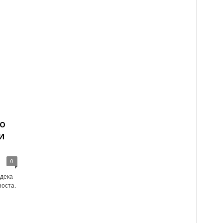
о
и
0
 дека
носта.