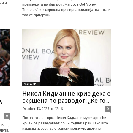
и и...
премиерата на филмот „Margot’s Got Money
Troubles“ во совршена проѕирна креација, па така и
таа се придружи...
МАГАЗИН
Никол Кидман не крие дека е
,
скршена по разводот: „Ќе го...
October 13, 2025 во 12:16
0
0
Познатата актерка Никол Кидман и музичарот Кит
Урбан се разведуваат по 19 години брак. Како што
рбан,
изјавија извори за странски медиуми, двојката
авува