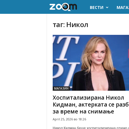
ВЕСТИ
МАГА
z
o
таг: Никол
o
m
.
m
k
МАГАЗИН
Хоспитализирана Никол
Кидман, актерката се раз
за време на снимање
April 25, 2026 во 18:26
Никол Кидман беше хоспитализирана откако 