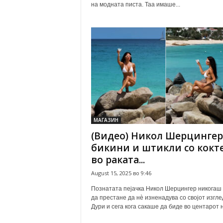
на модната писта. Таа имаше...
МАГАЗИН
(Видео) Никол Шерцингер
бикини и штикли со кокт
во раката...
August 15, 2025 во 9:46
Познатата пејачка Никол Шерцингер никогаш
да престане да нè изненадува со својот изгле
Дури и сега кога сакаше да биде во центарот н