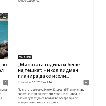
живее одвоено...
МАГАЗИН
 во
„Минатата година и беше
ел
најтешка“: Никол Кидман
планира да се исели...
0
November 26, 2024 во 8:16
0
 нема
Познатата актерка Никол Кидман (57) и нејзиниот
д.
сопруг, кантри пејачот Кит Урбан (57) наводно
а...
размислуваат да се вратат во Австралија по
исклучително тешката година...