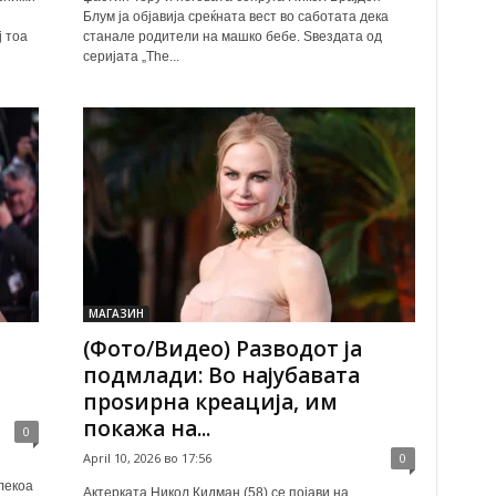
Блум ја објавија среќната вест во саботата дека
ј тоа
станале родители на машко бебе. Ѕвездата од
серијата „The...
МАГАЗИН
(Фото/Видео) Разводот ја
подмлади: Во најубавата
проѕирна креација, им
покажа на...
0
April 10, 2026 во 17:56
0
лекоа
Актерката Никол Кидман (58) се појави на