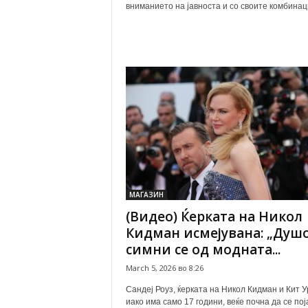
вниманието на јавноста и со своите комбинаци
МАГАЗИН
(Видео) Ќерката на Никол
Кидман исмејувана: „Душо
симни се од модната...
March 5, 2026 во 8:26
Сандеј Роуз, ќерката на Никол Кидман и Кит У
иако има само 17 години, веќе почна да се пој