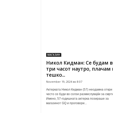
МАГАЗИН
Никол Кидман: Се будам в
три часот наутро, плачам 
тешко...
November 19, 2024 во 8:07
Актерката Никол Кидман (57) неодамна откри
често се буди во солзи размислувајќи за смрт
Имено, 57-годишната актерка позираше за
магазинот GQ и проговори...