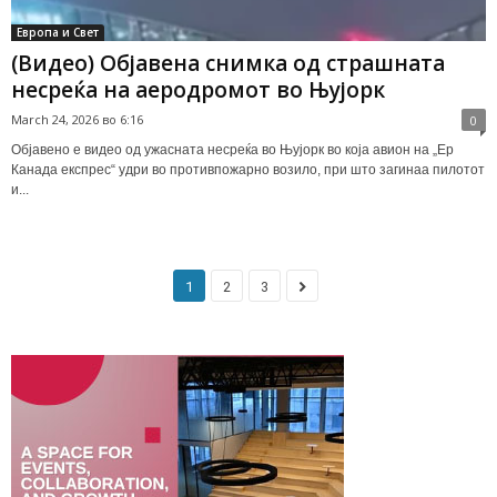
Европа и Свет
(Видео) Објавена снимка од страшната
несреќа на аеродромот во Њујорк
March 24, 2026 во 6:16
0
Објавено е видео од ужасната несреќа во Њујорк во која авион на „Ер
Канада експрес“ удри во противпожарно возило, при што загинаа пилотот
и...
1
2
3