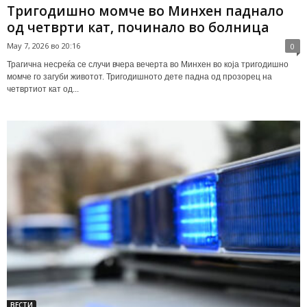
Тригодишно момче во Минхен паднало
од четврти кат, починало во болница
May 7, 2026 во 20:16
0
Трагична несреќа се случи вчера вечерта во Минхен во која тригодишно
момче го загуби животот. Тригодишното дете падна од прозорец на
четвртиот кат од...
ВЕСТИ