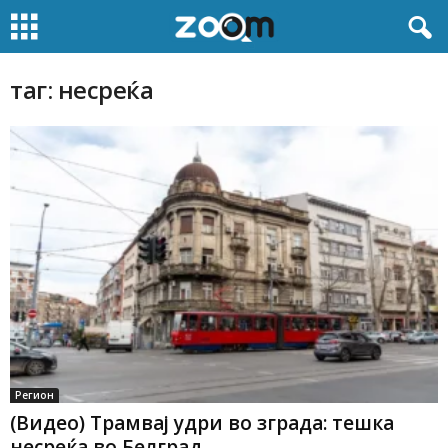
таг: несреќа
Регион
(Видео) Трамвај удри во зграда: тешка
несреќа во Белград