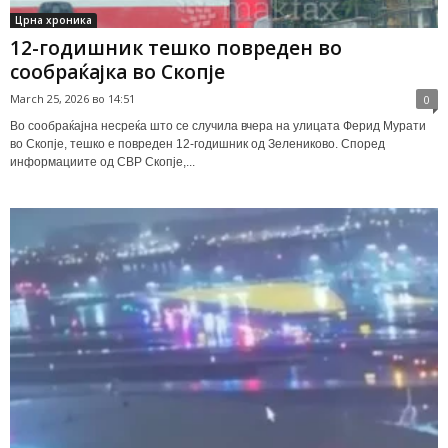
Црна хроника
12-годишник тешко повреден во
сообраќајка во Скопје
March 25, 2026 во 14:51
0
Во сообраќајна несреќа што се случила вчера на улицата Ферид Мурати
во Скопје, тешко е повреден 12-годишник од Зелениково. Според
информациите од СВР Скопје,...