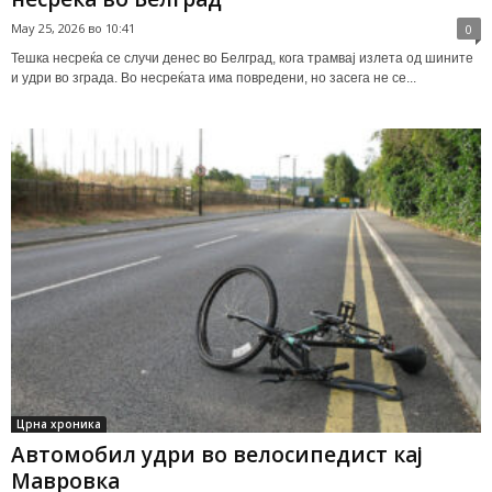
May 25, 2026 во 10:41
0
Тешка несреќа се случи денес во Белград, кога трамвај излета од шините
и удри во зграда. Во несреќата има повредени, но засега не се...
Црна хроника
Автомобил удри во велосипедист кај
Мавровка