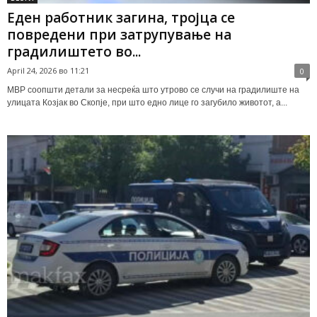
Еден работник загина, тројца се
повредени при затрупување на
градилиштето во...
April 24, 2026 во 11:21
0
МВР соопшти детали за несреќа што утрово се случи на градилиште на
улицата Козјак во Скопје, при што едно лице го загубило животот, а...