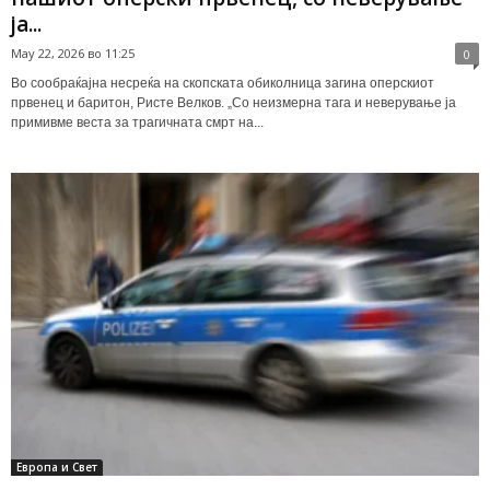
ја...
May 22, 2026 во 11:25
0
Во сообраќајна несреќа на скопската обиколница загина оперскиот
првенец и баритон, Ристе Велков. „Со неизмерна тага и неверување ја
примивме веста за трагичната смрт на...
Европа и Свет