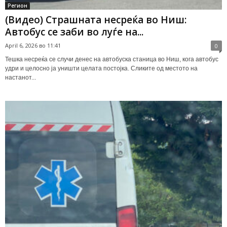
Регион
(Видео) Страшната несреќа во Ниш:
Автобус се заби во луѓе на...
April 6, 2026 во 11:41
0
Тешка несреќа се случи денес на автобуска станица во Ниш, кога автобус
удри и целосно ја уништи целата постојка. Сликите од местото на
настанот...