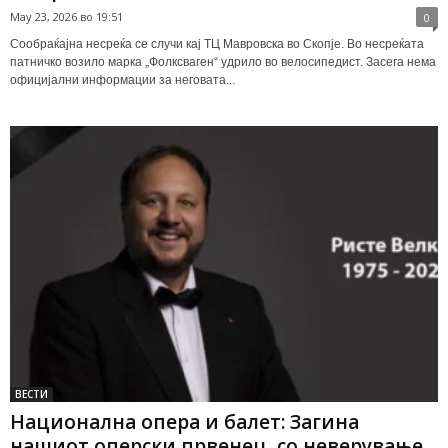
May 23, 2026 во 19:51
0
Сообраќајна несреќа се случи кај ТЦ Мавровска во Скопје. Во несреќата
патничко возило марка „Фолксваген“ удрило во велосипедист. Засега нема
официјални информации за неговата...
ВЕСТИ
Национална опера и балет: Загина
нашиот оперски првенец, со неверување