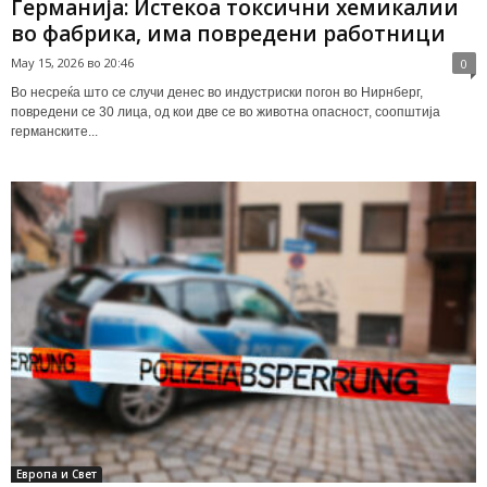
Германија: Истекоа токсични хемикалии
во фабрика, има повредени работници
May 15, 2026 во 20:46
0
Во несреќа што се случи денес во индустриски погон во Нирнберг,
повредени се 30 лица, од кои две се во животна опасност, соопштија
германските...
Европа и Свет