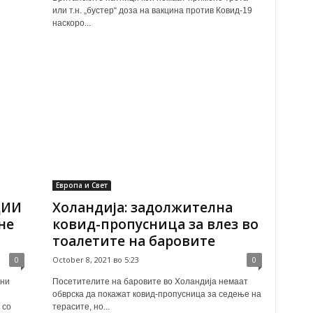
или т.н. „бустер“ доза на вакцина против Ковид-19
наскоро...
Европа и Свет
ЦИИ
Холандија: задолжителна
не
ковид-пропусница за влез во
тоалетите на баровите
0
October 8, 2021 во 5:23
0
рни
Посетителите на баровите во Холандија немаат
обврска да покажат ковид-пропусница за седење на
 со
терасите, но...