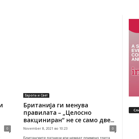
Европа и Свет
и
Британија ги менува
Сл
правилата – „Целосно
вакциниран“ не се само две...
0
November 8, 2021 во 10:23
0
т
Британските патници кои немаат примено трета