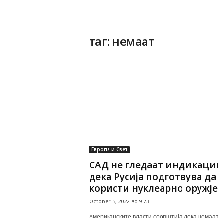
таг: немаат
Европа и Свет
САД не гледаат индикаци
дека Русија подготвува да
користи нуклеарно оружје
October 5, 2022 во 9:23
Американските власти соопштија дека немаа