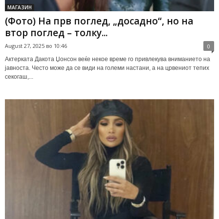
МАГАЗИН
(Фото) На прв поглед, „досадно“, но на
втор поглед – толку...
August 27, 2025 во 10:46
0
Актерката Дакота Џонсон веќе некое време го привлекува вниманието на
јавноста. Често може да се види на големи настани, а на црвениот тепих
секогаш,...