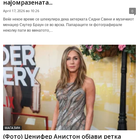
најомразената...
April 17, 2026 во 10:26
0
Веќе некое време се шпекулира дека актерката Сидни Свини и музичкиот
менаџер Скутер Браун се во врска. Папараците ги фотографирале
неколку пати во минатото,...
МАГАЗИН
(Фото) Џенифер Анистон објави ретка