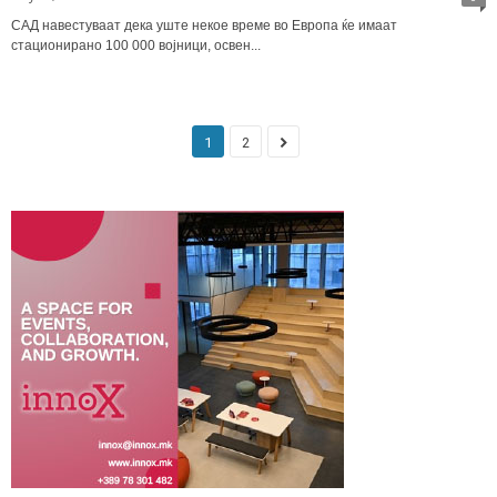
САД навестуваат дека уште некое време во Европа ќе имаат
стационирано 100 000 војници, освен...
1
2