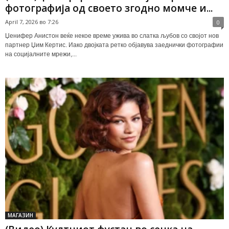
фотографија од своето згодно момче и...
April 7, 2026 во 7:26
0
Џенифер Анистон веќе некое време ужива во слатка љубов со својот нов
партнер Џим Кертис. Иако двојката ретко објавува заеднички фотографии
на социјалните мрежи,...
МАГАЗИН