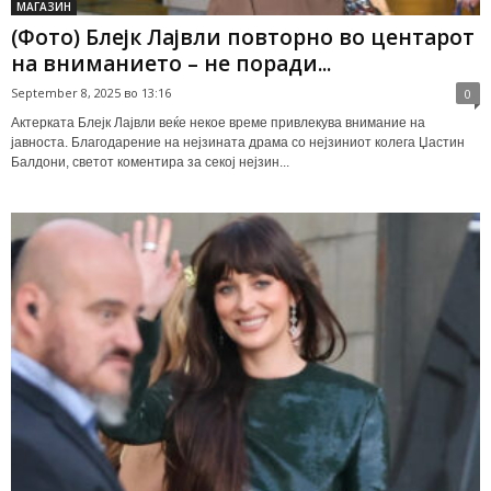
МАГАЗИН
(Фото) Блејк Лајвли повторно во центарот
на вниманието – не поради...
September 8, 2025 во 13:16
0
Актерката Блејк Лајвли веќе некое време привлекува внимание на
јавноста. Благодарение на нејзината драма со нејзиниот колега Џастин
Балдони, светот коментира за секој нејзин...