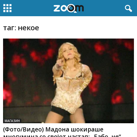
таг: некое
МАГАЗИН
(Фото/Видео) Мадона шокираше
многумина со својот настап: „Бабо, не“