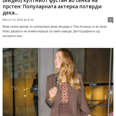
(Видео) Култниот фустан во сенка на
прстен: Популарната актерка потврди
дека...
March 16, 2026 во 8:56
0
Веќе некое време се шпекулира дека Зендаја и Том Холанд се во брак.
Иако двојката не коментираше за овие наводи, фотографиите од
актерите кои...