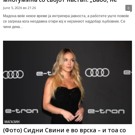
June 5, 2026 во 21:26
0
Мадона веќе некое време ја интригира јавноста, а работите уште повеќе
се загреаа кога неодамна откри кој е нејзиниот најдобар љубовник. Се
чини дека...
МАГАЗИН
(Фото) Сидни Свини е во врска – и тоа со