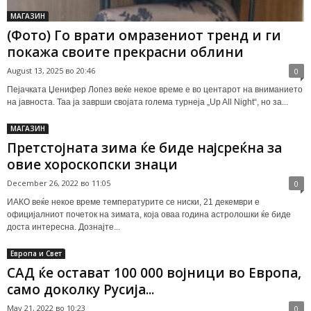
МАГАЗИН
(Фото) Го врати омразениот тренд и ги
покажа своите прекрасни облини
August 13, 2025 во 20:46
0
Пејачката Џенифер Лопез веќе некое време е во центарот на вниманието
на јавноста. Таа ја заврши својата голема турнеја „Up All Night“, но за...
МАГАЗИН
Претстојната зима ќе биде најсреќна за
овие хороскопски знаци
December 26, 2022 во 11:05
0
ИАКО веќе некое време температурите се ниски, 21 декември е
официјалниот почеток на зимата, која оваа година астролошки ќе биде
доста интересна. Дознајте...
Европа и Свет
САД ќе остават 100 000 војници во Европа,
само доколку Русија...
May 21, 2022 во 10:23
0