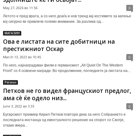
May 27, 2026 во 11:56
0
Летото е пред врата, а со него доаѓа и нов тренд кај костимите за капење
кој сигурно ќе привлече големо внимание. За разлика од...
МАГАЗИН
Ова е листата на сите добитници на
престижниот Оскар
March 13, 2023 во 10:45
0
По него, најнаградуван филм е германскиот „All Quiet On The Western
Front“ со 4 освоени награди. Во продолжение, погледнете ја листата на...
Регион
Петков не го видел францускиот предлог,
ама сè ќе одело низ...
June 3, 2022 во 3:33
0
Бугарскиот премиер Кирил Петков повтори дека за него Собранието е
последната инстанца од евентуалното решение на спорот со Скопје,
откако вчера...