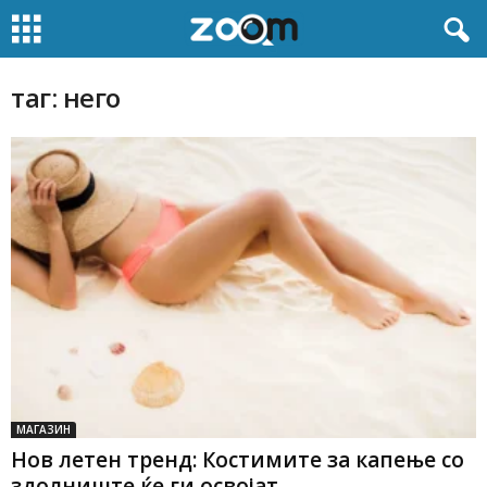
таг: него
МАГАЗИН
Нов летен тренд: Костимите за капење со
здолниште ќе ги освојат...