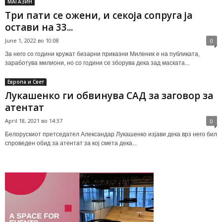
МАГАЗИН
Три пати се ожени, и секоја сопруга ја
остави на 33...
June 1, 2022 во 10:08
0
За него со години кружат бизарни приказни Миленик е на публиката,
заработува милиони, но со години се зборува дека зад маската...
Европа и Свет
Лукашенко ги обвинува САД за заговор за
атентат
April 18, 2021 во 14:37
0
Белорускиот претседател Александар Лукашенко изјави дека врз него бил
спроведен обид за атентат за кој смета дека...