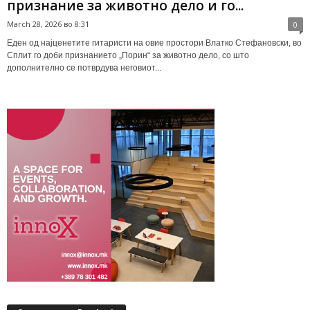
признание за животно дело и го...
March 28, 2026 во 8:31
0
Еден од најценетите гитаристи на овие простори Влатко Стефановски, во
Сплит го доби признанието „Порин“ за животно дело, со што
дополнително се потврдува неговиот...