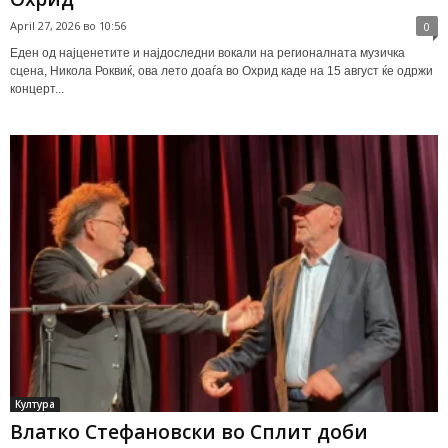
April 27, 2026 во 10:56
0
Еден од најценетите и најдоследни вокали на регионалната музичка
сцена, Никола Роквиќ, ова лето доаѓа во Охрид каде на 15 август ќе одржи
концерт...
Култура
Влатко Стефановски во Сплит доби