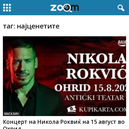
таг: најценетите
МАГАЗИН
Концерт на Никола Роквиќ на 15 август во
Охрид