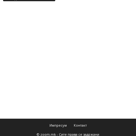
Импресум
Контакт
© zoom.mk - Сите права се задржани