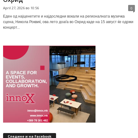
April 27, 2026 во 10:56
0
Еден од најценетите и најдоследни вокали на регионалната музичка
сцена, Никола Роквиќ, ова лето доаѓа во Охрид каде на 15 август ќе одржи
концерт...
Следине и на Facebook