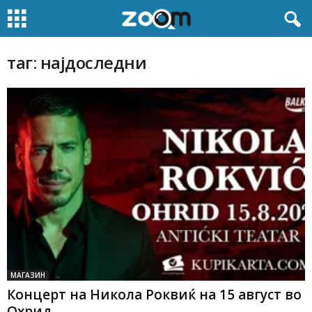
таг: најдоследни
МАГАЗИН
Концерт на Никола Роквиќ на 15 август во
Охрид