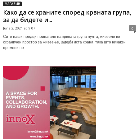
МАГАЗИН
Како да се храните според крвната група,
за да бидете и...
June 2, 2021 во 9:07
0
Сите наши предци припаѓале на крвната група нулта, живееле во
ограничен простор за живеење, јадејќи иста храна, така што никакви
промени не...