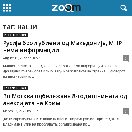
таг: наши
Европа и Свет
Русија брои убиени од Македонија, МНР
нема информации
August 11, 2022 во 16:23
0
Министерството за надворешни работи нема информации за наши
државјани кои се борат или ги загубиле животите во Украина. Одговорот
на институциите...
Европа и Свет
Во Москва одбележана 8-годишнината од
анексијата на Крим
March 18, 2022 во 16:23
0
„Ќе ги спроведеме сите наши планови“, порача рускиот претседател
Владимир Путин на прославата, организирана по...