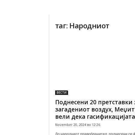
таг: Народниот
ВЕСТИ
Поднесени 20 претставки 
загадениот воздух, Меџи
вели дека гасификацијата е
November 20, 2024 во 12:26
До народниот правобранител, поднесени се 