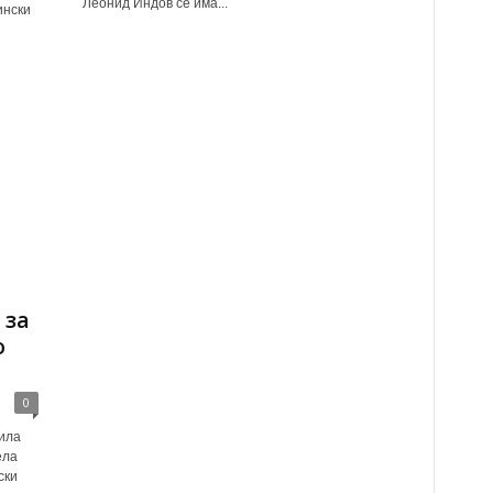
Леонид Индов се има...
ински
 за
о
0
ила
ела
ски