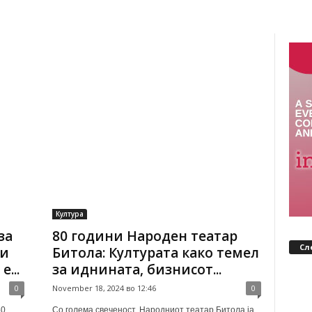
Култура
за
80 години Народен театар
Сл
ти
Битола: Културата како темел
...
за иднината, бизнисот...
0
November 18, 2024 во 12:46
0
40
Со голема свеченост, Народниот театар Битола ја