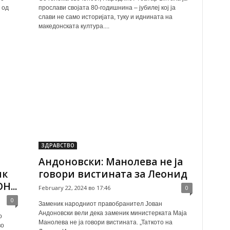
 од
прослави својата 80-годишнина – јубилеј кој ја
и
слави не само историјата, туку и иднината на
македонската култура....
ЗДРАВСТВО
Андоновски: Манолева не ја
ик
говори вистината за Леонид
Н...
February 22, 2024 во 17:46
0
0
Заменик народниот правобранител Јован
Андоновски вели дека заменик министерката Маја
о
Манолева не ја говори вистината. „Таткото на
во