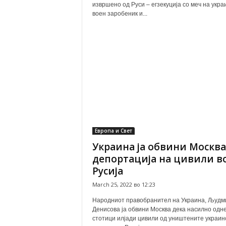
извршено од Руси – егзекуција со меч на укра
воен заробеник и...
Европа и Свет
Украина ја обвини Москва
депортација на цивили в
Русија
March 25, 2022 во 12:23
Народниот правобранител на Украина, Људм
Денисова ја обвини Москва дека насилно одн
стотици илјади цивили од уништените украин