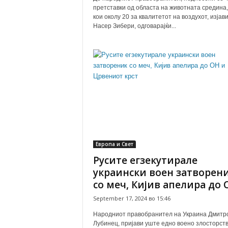
претставки од областа на животната средина,
кои околу 20 за квалитетот на воздухот, изјав
Насер Зибери, одговарајќи...
Европа и Свет
Русите егзекутирале
украински воен затворен
со меч, Кијив апелира до О
September 17, 2024 во 15:46
Народниот правобранител на Украина Дмитр
Лубинец, пријави уште едно воено злосторст