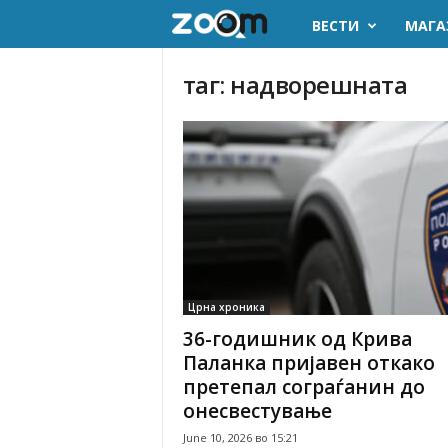
ВЕСТИ
МАГА
z
o
таг: надворешната
o
m
.
m
k
Црна хроника
36-годишник од Крива
Паланка пријавен откако
претепал сограѓанин до
онесвестување
June 10, 2026 во 15:21