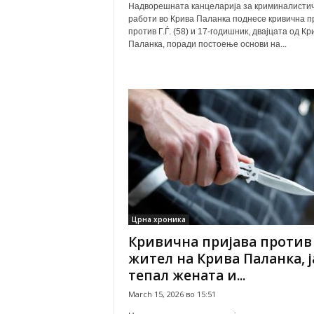
Надворешната канцеларија за криминалисти
работи во Крива Паланка поднесе кривична п
против Г.Ѓ. (58) и 17-годишник, двајцата од Кр
Паланка, поради постоење основи на...
Црна хроника
Кривична пријава против
жител на Крива Паланка, ј
тепал жената и...
March 15, 2026 во 15:51