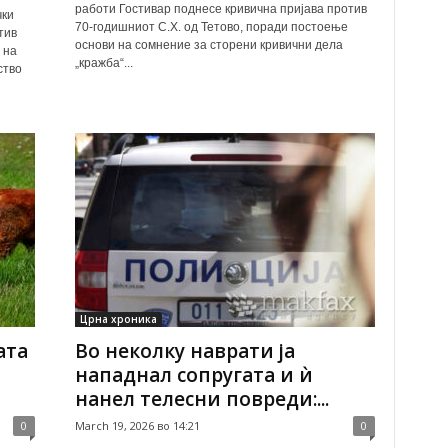
работи Гостивар поднесе кривична пријава против
чки
70-годишниот С.Х. од Тетово, поради постоење
тив
основи на сомнение за сторени кривични дела
 на
„кражба“...
ство
Црна хроника
ата
Во неколку наврати ја
нападнал сопругата и ѝ
нанел телесни повреди:...
0
March 19, 2026 во 14:21
0