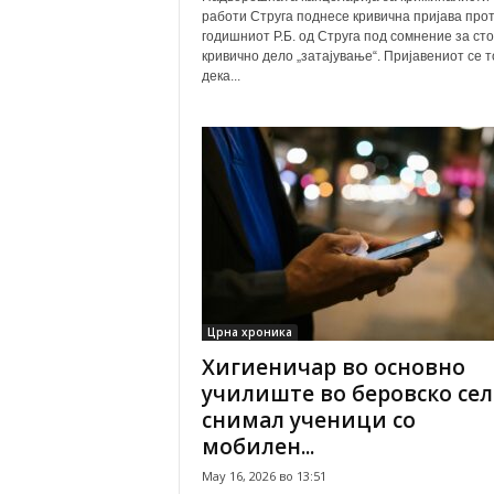
работи Струга поднесе кривична пријава прот
годишниот Р.Б. од Струга под сомнение за ст
кривично дело „затајување“. Пријавениот се 
дека...
Црна хроника
Хигиеничар во основно
училиште во беровско сел
снимал ученици со
мобилен...
May 16, 2026 во 13:51