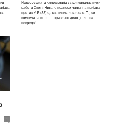
чки
Надворешната канцеларија за криминалистички
ријава
работи Свети Николе поднесе кривична пријава
ива
против М.В.(33) од светиниколско село. Тој се
сомничи за сторено кривично дело „телесна
повреда“....
а
0