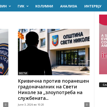
ЗИН
ГИК
KОЛУМНИ
AНАЛИЗА
ИНТЕРВЈУ
ВЕСТИ
Кривична против поранешен
Сл
градоначалник на Свети
Николе за „злоупотреба на
службената...
0
June 3, 2026 во 10:20
0