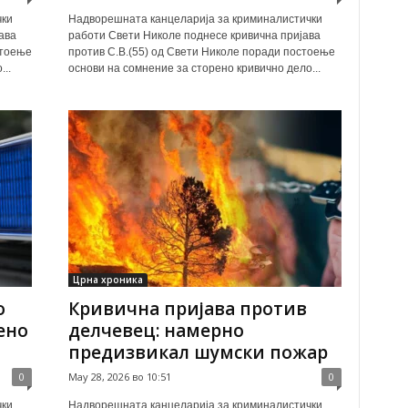
чки
Надворешната канцеларија за криминалистички
ава
работи Свети Николе поднесе кривична пријава
стоење
против С.В.(55) од Свети Николе поради постоење
..
основи на сомнение за сторено кривично дело...
Црна хроника
о
Кривична пријава против
ено
делчевец: намерно
предизвикал шумски пожар
0
May 28, 2026 во 10:51
0
чки
Надворешната канцеларија за криминалистички