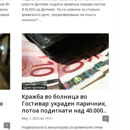
ив 36-
работи Делчево поднесе кривична пријава против
орено
В.М.(60) од Делчево. Тој се сомничи за сторено
товари
кривичното дело „предизвикување на општа
опасност“....
Црна хроника
Кражба во болница во
о
Гостивар: украден паричник,
потоа подигнати над 40.000...
May 7, 2026 во 14:21
0
0
Надворешната канцеларија за криминалистички