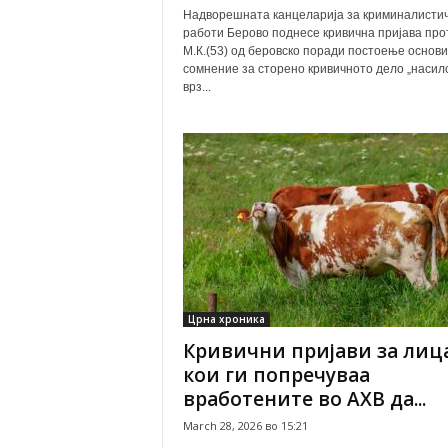
Надворешната канцеларија за криминалисти
работи Берово поднесе кривична пријава про
М.К.(53) од беровско поради постоење основи
сомнение за сторено кривичното дело „насил
врз...
Црна хроника
Кривични пријави за лиц
кои ги попречуваа
вработените во АХВ да...
March 28, 2026 во 15:21