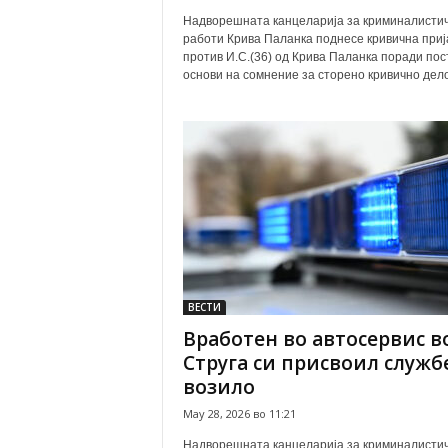
Надворешната канцеларија за криминалисти
работи Крива Паланка поднесе кривична приј
против И.С.(36) од Крива Паланка поради по
основи на сомнение за сторено кривично дело.
ВЕСТИ
Вработен во автосервис в
Струга си присвоил служб
возило
May 28, 2026 во 11:21
Надворешната канцеларија за криминалисти