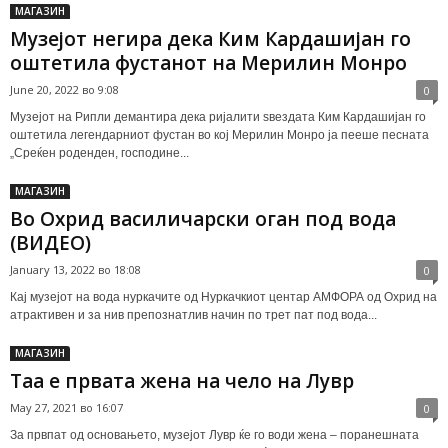
МАГАЗИН
Музејот негира дека Ким Кардашијан го
оштетила фустанот на Мерилин Монро
June 20, 2022 во 9:08
0
Музејот на Рипли демантира дека ријалити ѕвездата Ким Кардашијан го
оштетила легендарниот фустан во кој Мерилин Монро ја пееше песната
„Среќен роденден, господине...
МАГАЗИН
Во Охрид василичарски оган под вода
(ВИДЕО)
January 13, 2022 во 18:08
0
Кај музејот на вода нуркачите од Нуркачкиот центар АМФОРА од Охрид на
атрактивен и за нив препознатлив начин по трет пат под вода...
МАГАЗИН
Таа е првата жена на чело на Лувр
May 27, 2021 во 16:07
0
За првпат од основањето, музејот Лувр ќе го води жена – поранешната