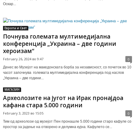
Оскар...
Европа и Свет
Почнува големата мултимедијална
конференција „Украина – две години
хероизам“
February 26, 2024 во 9:47
0
Денес во Музејот на македонската борба за независност, со почеток во 10
часот започнува големата мултимедијална конференција под наслов
„Украина – две години...
МАГАЗИН
Археолозите на југот на Ирак пронајдоа
кафана стара 5.000 години
February 3, 2023 во 15:05
0
Тим од археолози од музејот Пен пронашле 5.000 години старо кафуле со
простор за јадење на отворено и делумна кујна. Кафулето се...