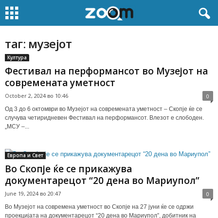
таг: музејот
Култура
Фестивал на перформансот во Музејот на
современата уметност
October 2, 2024 во 10:46
0
Од 3 до 6 октомври во Музејот на современата уметност – Скопје ќе се
случува четиридневен Фестивал на перформансот. Влезот е слободен.
„МСУ –...
Европа и Свет
Во Скопје ќе се прикажува
документарецот “20 дена во Мариупол”
June 19, 2024 во 20:47
0
Во Музејот на современа уметност во Скопје на 27 јуни ќе се одржи
проекцијата на документарецот “20 дена во Мариупол”, добитник на