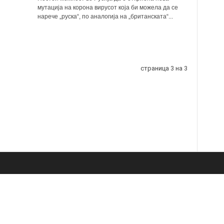
мутација на корона вирусот која би можела да се
нарече „руска“, по аналогија на „британската“...
страница 3 на 3