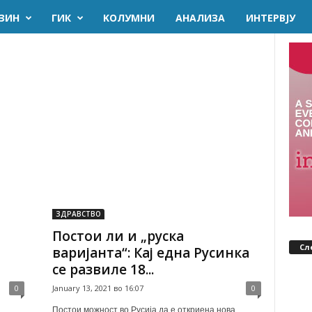
ЗИН
ГИК
KОЛУМНИ
AНАЛИЗА
ИНТЕРВЈУ
ЗДРАВСТВО
Постои ли и „руска
Сл
варијанта“: Кај една Русинка
се развиле 18...
0
January 13, 2021 во 16:07
0
Постои можност во Русија да е откриена нова