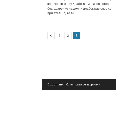
започнете многу длабока емотивна врска,
благодарение на долг и длабок разговор со
пријател. Тој ќе ви...
1
2
3
© zoom.mk - Сите права се задржани