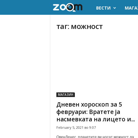
ВЕСТИ
МАГА
z
o
таг: можност
o
m
.
m
k
МАГАЗИН
Дневен хороскоп за 5
февруари: Вратете ја
насмевката на лицето и...
February 5, 2021 во 9:07
ОвенДенес, планетите ви носат можност да