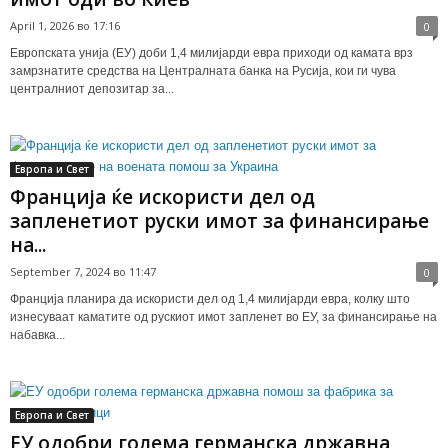
April 1, 2026 во 17:16
0
Европската унија (ЕУ) доби 1,4 милијарди евра приходи од камата врз
замрзнатите средства на Централната банка на Русија, кои ги чува
централниот депозитар за...
Европа и Свет
Франција ќе искористи дел од
запленетиот руски имот за финансирање
на...
September 7, 2024 во 11:47
0
Франција планира да искористи дел од 1,4 милијарди евра, колку што
изнесуваат каматите од рускиот имот запленет во ЕУ, за финансирање на
набавка...
Европа и Свет
ЕУ одобри голема германска државна