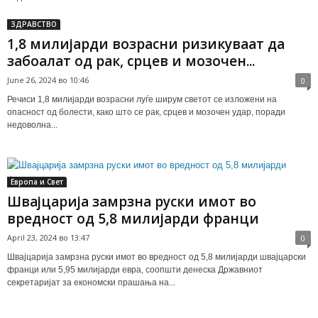
ЗДРАВСТВО
1,8 милијарди возрасни ризикуваат да
забоалат од рак, срцев и мозочен...
June 26, 2024 во 10:46
0
Речиси 1,8 милијарди возрасни луѓе ширум светот се изложени на
опасност од болести, како што се рак, срцев и мозочен удар, поради
недоволна...
Европа и Свет
Швајцарија замрзна руски имот во
вредност од 5,8 милијарди франци
April 23, 2024 во 13:47
0
Швајцарија замрзна руски имот во вредност од 5,8 милијарди швајцарски
франци или 5,95 милијарди евра, соопшти денеска Државниот
секретаријат за економски прашања на...