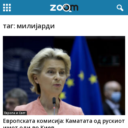
таг: милијарди
Европа и Свет
Европската комисија: Kаматата од рускиот
имот оди во Киев