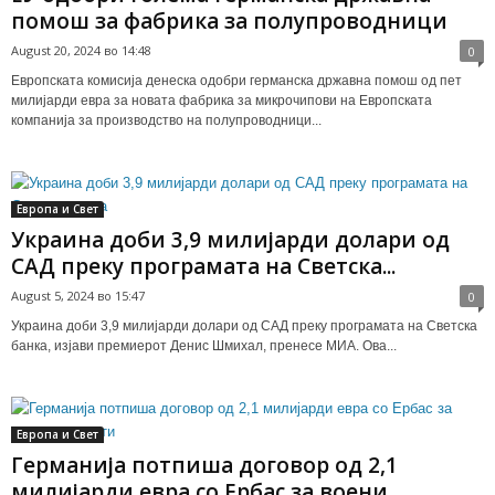
помош за фабрика за полупроводници
August 20, 2024 во 14:48
0
Европската комисија денеска одобри германска државна помош од пет
милијарди евра за новата фабрика за микрочипови на Европската
компанија за производство на полупроводници...
Европа и Свет
Украина доби 3,9 милијарди долари од
САД преку програмата на Светска...
August 5, 2024 во 15:47
0
Украина доби 3,9 милијарди долари од САД преку програмата на Светска
банка, изјави премиерот Денис Шмихал, пренесе МИА. Ова...
Европа и Свет
Германија потпиша договор од 2,1
милијарди евра со Ербас за воени...