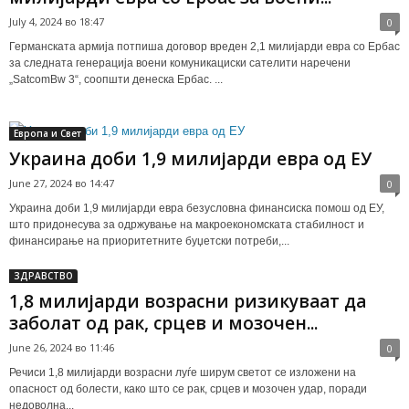
July 4, 2024 во 18:47
0
Германската армија потпиша договор вреден 2,1 милијарди евра со Ербас
за следната генерација воени комуникациски сателити наречени
„SatcomBw 3“, соопшти денеска Ербас. ...
Европа и Свет
Украина доби 1,9 милијарди евра од ЕУ
June 27, 2024 во 14:47
0
Украина доби 1,9 милијарди евра безусловна финансиска помош од ЕУ,
што придонесува за одржување на макроекономската стабилност и
финансирање на приоритетните буџетски потреби,...
ЗДРАВСТВО
1,8 милијарди возрасни ризикуваат да
заболат од рак, срцев и мозочен...
June 26, 2024 во 11:46
0
Речиси 1,8 милијарди возрасни луѓе ширум светот се изложени на
опасност од болести, како што се рак, срцев и мозочен удар, поради
недоволна...