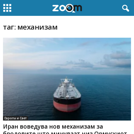
таг: механизам
Европа и Свет
Иран воведува нов механизам за
бродовите што минуваат низ Ормускиот