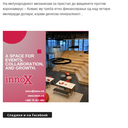
На меѓународниот механизам за пристап до вакцините против
коронавирус – Ковакс му треба итно финансирање од над четири
милијарди долари, изјави денеска генералниот...
Следине и на Facebook