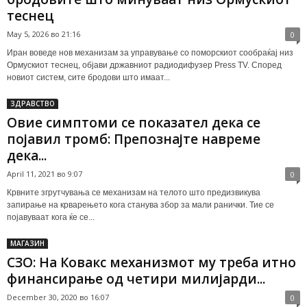
теснец
May 5, 2026 во 21:16
0
Иран воведе нов механизам за управување со поморскиот сообраќај низ
Ормускиот теснец, објави државниот радиодифузер Press TV. Според
новиот систем, сите бродови што имаат...
ЗДРАВСТВО
Овие симптоми се показател дека се
појавил тромб: Препознајте навреме
дека...
April 11, 2021 во 9:07
0
Крвните згрутчувања се механизам на телото што предизвикува
запирање на крварењето кога станува збор за мали ранички. Тие се
појавуваат кога ќе се...
МАГАЗИН
СЗО: На Ковакс механизмот му треба итно
финансирање од четири милијарди...
December 30, 2020 во 16:07
0