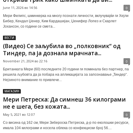
June 11, 2026 во 14:56
0
Мери Филипс, шминкерка на многу познати личности, вклучувајќи ги Хејли
Бибер, Кендал Џенер, Ким Кардашијан, Џенифер Лопез и Скарлет
Јохансон, со години се смета...
ВЕСТИ
(Видео) Се заљубила во „полковник“ од
Тиндер, па ја дознала мрачната...
November 21, 2024 во 22:16
0
Британката Мери (60) последните 20 години ги поминала без партнер, па
решила љубовта да ја побара на апликацијата за запознавање „Тиндер“.
Нејзиното внимание го привлече...
МАГАЗИН
Мери Петреска: Да симнеш 36 килограми
не е шега, без кожата...
May 5, 2021 во 12:07
0
Со висина од 162 см, Мери Зибероска Петреска, д-р по еколошки ресурси,
имала 104 килограми и носела облека со конфекциски број 56....