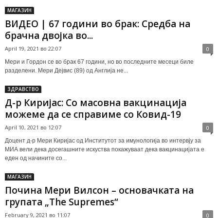
МАГАЗИН
ВИДЕО | 67 години во брак: Средба на
брачна двојка во...
April 19, 2021 во 22:07
0
Мери и Гордон се во брак 67 години, но во последните месеци биле
разделени. Мери Дејвис (89) од Англија не...
ЗДРАВСТВО
Д-р Киријас: Со масовна вакцинација
можеме да се справиме со Ковид-19
April 10, 2021 во 12:07
0
Доцент д-р Мери Киријас од Институтот за имунологија во интервју за
МИА вели дека досегашните искуства покажуваат дека вакцинацијата е
еден од начините со...
МАГАЗИН
Почина Мери Вилсон – основачката на
групата „The Supremes“
February 9, 2021 во 11:07
0