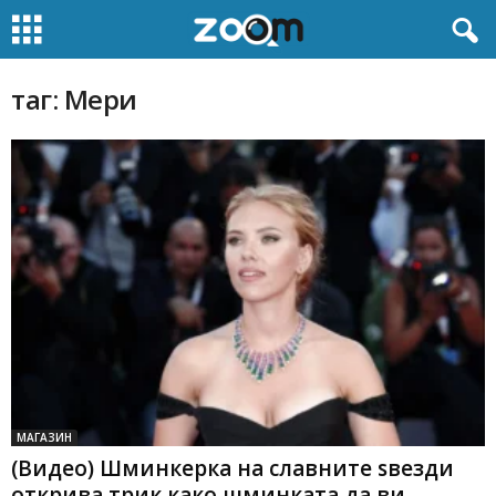
таг: Мери
МАГАЗИН
(Видео) Шминкерка на славните ѕвезди
открива трик како шминката да ви...