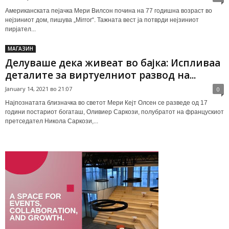
Американската пејачка Мери Вилсон почина на 77 годишна возраст во
нејзиниот дом, пишува „Mirror“. Тажната вест ја потврди нејзиниот
пирјател...
МАГАЗИН
Делуваше дека живеат во бајка: Испливаа
деталите за виртуелниот развод на...
January 14, 2021 во 21:07
0
Најпознатата близначка во светот Мери Кејт Олсен се разведе од 17
години постариот богаташ, Оливиер Саркози, полубратот на францускиот
претседател Никола Саркози,...