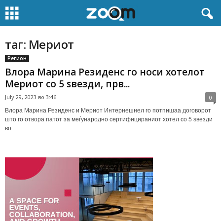
таг: Мериот
Регион
Влора Марина Резиденс го носи хотелот
Мериот со 5 ѕвезди, прв...
July 29, 2023 во 3:46
0
Влора Марина Резиденс и Мериот Интернешнел го потпишаа договорот
што го отвора патот за меѓународно сертифицираниот хотел со 5 ѕвезди
во...