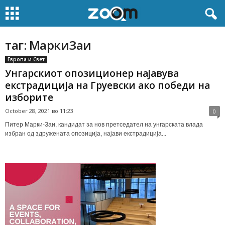
таг: МаркиЗаи
Европа и Свет
Унгарскиот опозиционер најавува
екстрадиција на Груевски ако победи на
изборите
October 28, 2021 во 11:23
0
Питер Марки-Заи, кандидат за нов претседател на унгарската влада
избран од здружената опозиција, најави екстрадиција...