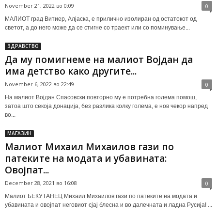
November 21, 2022 во 0:09
0
МАЛИОТ град Витиер, Алјаска, е прилично изолиран од остатокот од
светот, а до него може да се стигне со траект или со поминување...
ЗДРАВСТВО
Да му помигнеме на малиот Војдан да
има детство како другите...
November 6, 2022 во 22:49
0
На малиот Војдан Спасовски повторно му е потребна голема помош,
затоа што секоја донација, без разлика колку голема, е нов чекор напред
во...
МАГАЗИН
Малиот Михаил Михаилов гази по
патеките на модата и убавината:
Овојпат...
December 28, 2021 во 16:08
0
Малиот БЕКУТАНЕЦ Михаил Михаилов гази по патеките на модата и
убавината и овојпат неговиот сјај блесна и во далечната и ладна Русија! ...