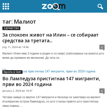
таг: Малиот
ЗДРАВСТВО
За спокоен живот на Илин – се собираат
средства за третата...
July 11, 2024 во 14:46
0
Малиот Илин има 3 години и роден е со невус (заболување на кожата што
може да премине во меланом). До сега се...
Европа и Свет
Во Лампедуза пристигнаа 147 мигранти,
први во 2024 година
January 2, 2024 во 14:47
0
Четири чамци со вкупно 147 мигранти и бегалци се закотвија на малиот
италијански остров Лампедуза, со што станаа првите што пристигнаа
оваа година,...