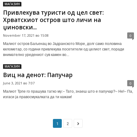
МАГАЗИН
Привлекува туристи од цел свет:
Хрватскиот остров што личи на
џиновски...
November 17, 2021 во 15:08
0
Малиот остров Баљенац во Јадранското Море, долг само половина
километар, со години привлекува посетители од целиот свет, поради
внимателно уредениот сув камен во...
МАГАЗИН
Виц на денот: Папучар
June 3, 2021 во 7:07
0
Малиот Трпе го прашува татко му:– Тато, знаеш што е папучар?– Не!– Па,
изгаси ја правосмукалката да ти кажам!
1
2