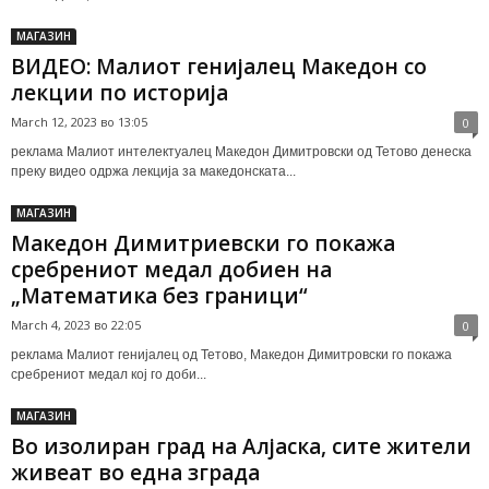
МАГАЗИН
ВИДЕО: Малиот генијалец Македон со
лекции по историја
March 12, 2023 во 13:05
0
реклама Малиот интелектуалец Македон Димитровски од Тетово денеска
преку видео одржа лекција за македонската...
МАГАЗИН
Македон Димитриевски го покажа
сребрениот медал добиен на
„Математика без граници“
March 4, 2023 во 22:05
0
реклама Малиот генијалец од Тетово, Македон Димитровски го покажа
сребрениот медал кој го доби...
МАГАЗИН
Во изолиран град на Алјаска, сите жители
живеат во една зграда