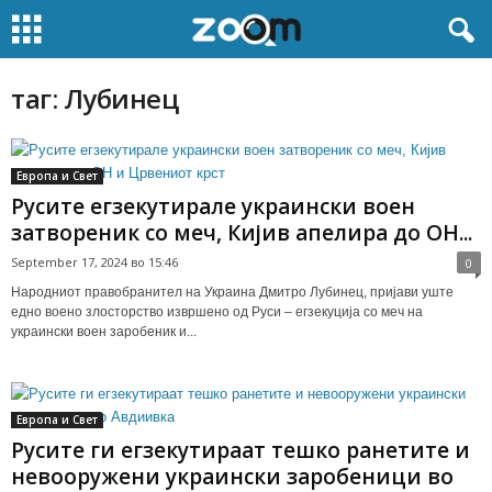
таг: Лубинец
Европа и Свет
Русите егзекутирале украински воен
затвореник со меч, Кијив апелира до ОН...
September 17, 2024 во 15:46
0
Народниот правобранител на Украина Дмитро Лубинец, пријави уште
едно воено злосторство извршено од Руси – егзекуција со меч на
украински воен заробеник и...
Европа и Свет
Русите ги егзекутираат тешко ранетите и
невооружени украински заробеници во