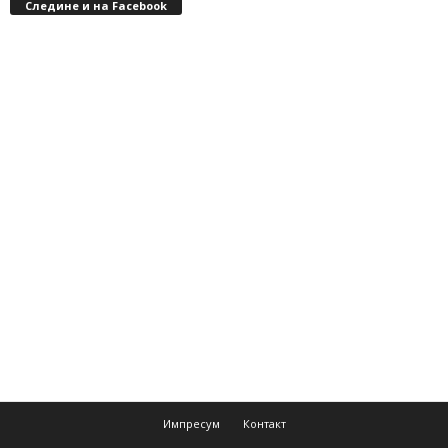
Следине и на Facebook
Импресум
Контакт