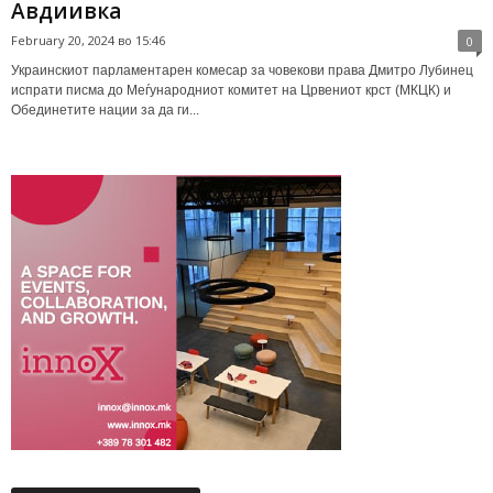
Авдиивка
February 20, 2024 во 15:46
0
Украинскиот парламентарен комесар за човекови права Дмитро Лубинец
испрати писма до Меѓународниот комитет на Црвениот крст (МКЦК) и
Обединетите нации за да ги...