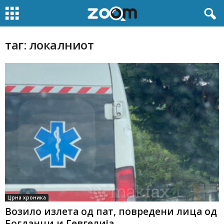
таг: локалниот
Црна хроника
Возило излета од пат, повредени лица од
Богданци и Гевгелија