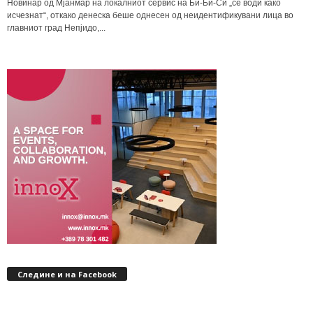
Новинар од Мјанмар на локалниот сервис на Би-Би-Си „се води како
исчезнат“, откако денеска беше однесен од неидентификувани лица во
главниот град Непјидо,...
Следине и на Facebook