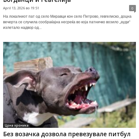
April 13, 2026 во 19:51
0
На локалниот пат од село Миравци кон село Петрово, гевгелиско, доцна
вечерта се случила сообраќајна несреќа во која патничко возило „ауди“
излетало надвор од...
Црна хроника
Без возачка дозвола превезувале питбул