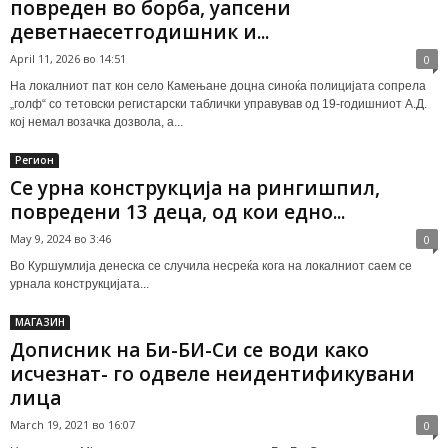
повреден во борба, уапсени
деветнаесетгодишник и...
April 11, 2026 во 14:51
0
На локалниот пат кон село Камењане доцна синоќа полицијата сопрела
„голф“ со тетовски регистарски таблички управував од 19-годишниот А.Д.
кој немал возачка дозвола, а...
Регион
Се урна конструкција на рингишпил,
повредени 13 деца, од кои едно...
May 9, 2024 во 3:46
0
Во Куршумлија денеска се случила несреќа кога на локалниот саем се
урнала конструкцијата...
МАГАЗИН
Дописник на Би-БИ-Си се води како
исчезнат- го одвеле неидентификувани
лица
March 19, 2021 во 16:07
0