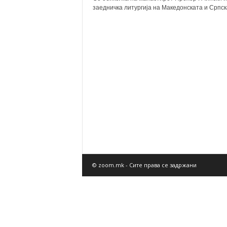
заедничка литургија на Македонската и Српска
© zoom.mk - Сите права се задржани