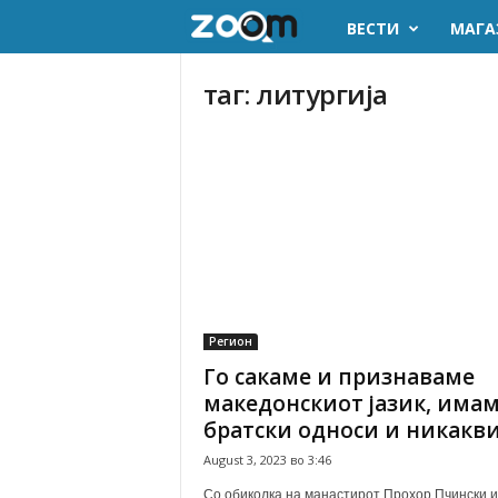
ВЕСТИ
МАГА
z
o
таг: литургија
o
m
.
m
k
Регион
Го сакаме и признаваме
македонскиот јазик, има
братски односи и никакви.
August 3, 2023 во 3:46
Со обиколка на манастирот Прохор Пчински и