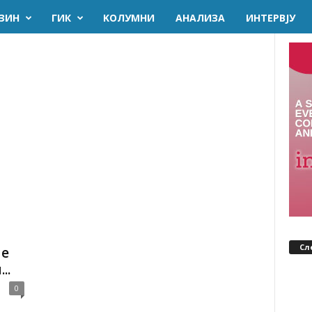
ЗИН
ГИК
KОЛУМНИ
AНАЛИЗА
ИНТЕРВЈУ
Сл
ме
..
0