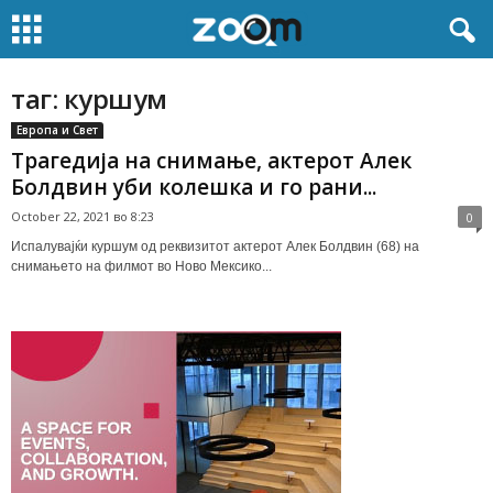
таг: куршум
Европа и Свет
Трагедија на снимање, актерот Алек
Болдвин уби колешка и го рани...
October 22, 2021 во 8:23
0
Испалувајќи куршум од реквизитот актерот Алек Болдвин (68) на
снимањето на филмот во Ново Мексико...