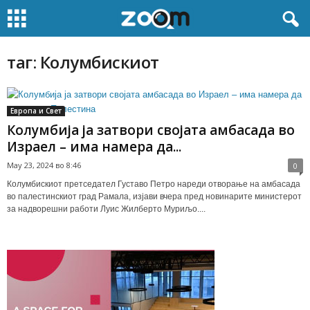
таг: Колумбискиот
Европа и Свет
Колумбија ја затвори својата амбасада во
Израел – има намера да...
May 23, 2024 во 8:46
0
Колумбискиот претседател Густаво Петро нареди отворање на амбасада
во палестинскиот град Рамала, изјави вчера пред новинарите министерот
за надворешни работи Луис Жилберто Муриљо....