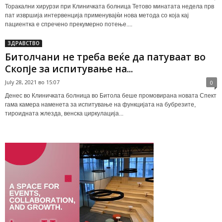
Торакални хирурзи при Клиничката болница Тетово минатата недела прв
пат извршија интервенција применувајќи нова метода со која кај
пациентка е спречено прекумерно потење....
ЗДРАВСТВО
Битолчани не треба веќе да патуваат во
Скопје за испитување на...
July 28, 2021 во 15:07
0
Денес во Клиничката болница во Битола беше промовирана новата Спект
гама камера наменета за испитување на функцијата на бубрезите,
тироидната жлезда, венска циркулација...