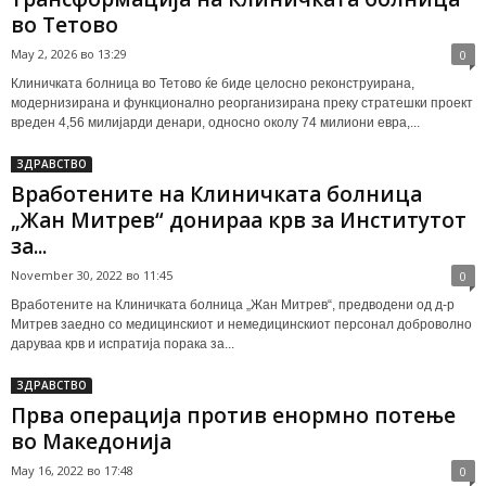
во Тетово
May 2, 2026 во 13:29
0
Клиничката болница во Тетово ќе биде целосно реконструирана,
модернизирана и функционално реорганизирана преку стратешки проект
вреден 4,56 милијарди денари, односно околу 74 милиони евра,...
ЗДРАВСТВО
Вработените на Клиничката болница
„Жан Митрев“ донираа крв за Институтот
за...
November 30, 2022 во 11:45
0
Вработените на Клиничката болница „Жан Митрев“, предводени од д-р
Митрев заедно со медицинскиот и немедицинскиот персонал доброволно
даруваа крв и испратија порака за...
ЗДРАВСТВО
Прва операција против енормно потење
во Македонија
May 16, 2022 во 17:48
0