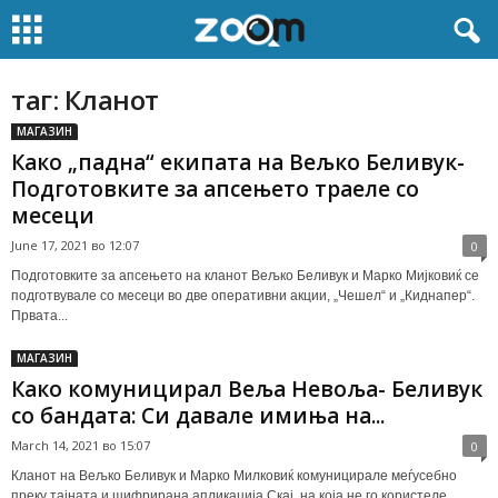
таг: Кланот
МАГАЗИН
Како „падна“ екипата на Вељко Беливук-
Подготовките за апсењето траеле со
месеци
June 17, 2021 во 12:07
0
Подготовките за апсењето на кланот Вељко Беливук и Марко Миjковиќ се
подготвувале со месеци во две оперативни акции, „Чешел“ и „Киднапер“.
Првата...
МАГАЗИН
Како комуницирал Веља Невоља- Беливук
со бандата: Си давале имиња на...
March 14, 2021 во 15:07
0
Кланот на Вељко Беливук и Марко Милковиќ комуницирале меѓусебно
преку тајната и шифрирана апликација Скај, на која не го користеле