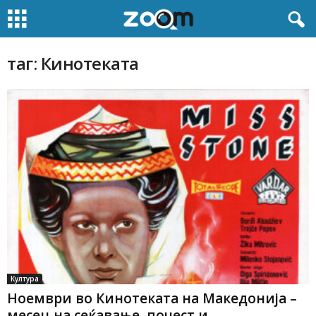
таг: Кинотеката
Култура
Ноември во Кинотеката на Македонија –
месец на сеќавање, почест и...