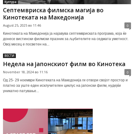
Култура
Септемвриска филмска магија во
Кинотеката на Македонија
August 25, 2025 во 11:46
0
Кинотеката на Македонија ја најавува септемвриската програма, која ќе
донесе вистински филмски празник за љубителите на седмата уметност.
Овој месец е посветен на...
ВЕСТИ
Недела на јапонскиот филм во Кинотека
November 18, 2024 во 11:16
0
Од 25- 29 ноември Кинотеката на Македонија ги отвори својот простор и
платно за уште еден исклучителен циклус на јапонски филм, нудејќи
уникатно патување...