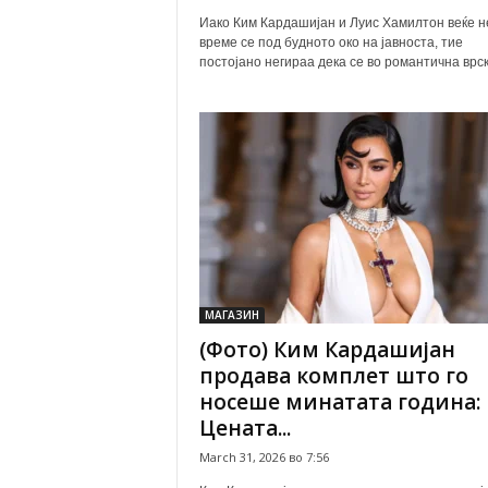
Иако Ким Кардашијан и Луис Хамилтон веќе н
време се под будното око на јавноста, тие
постојано негираа дека се во романтична врска
МАГАЗИН
(Фото) Ким Кардашијан
продава комплет што го
носеше минатата година:
Цената...
March 31, 2026 во 7:56