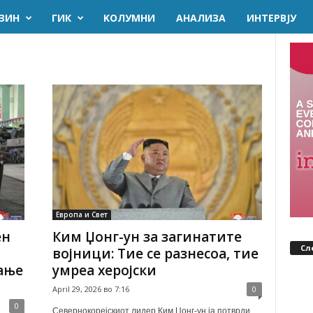
ЗИН
ГИК
KОЛУМНИ
AНАЛИЗА
ИНТЕРВЈУ
Европа и Свет
ен
Ким Џонг-ун за загинатите
Сл
војници: Тие се разнесоа, тие
ање
умреа херојски
April 29, 2026 во 7:16
0
0
Севернокорејскиот лидер Ким Џонг-ун ја потврди