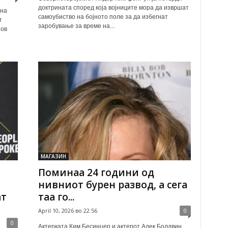
доктрината според која војниците мора да извршат
 на
самоубиство на бојното поле за да избегнат
т
заробување за време на...
нов
МАГАЗИН
Поминаа 24 години од
нивниот бурен развод, а сега
ат
таа го...
April 10, 2026 во 22:56
0
0
Актерката Ким Бесинџер и актерот Алек Болдвин