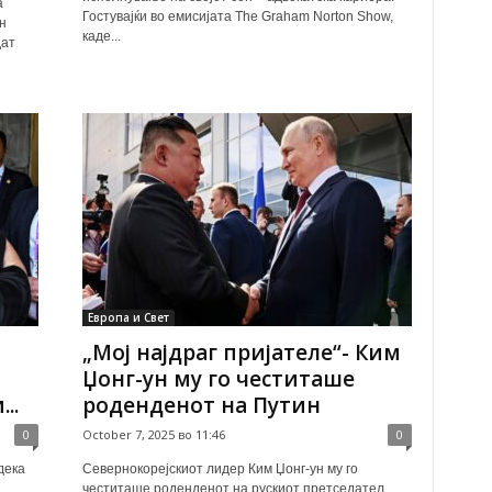
а
Гостувајќи во емисијата The Graham Norton Show,
н
каде...
дат
Европа и Свет
„Мој најдраг пријателе“- Ким
Џонг-ун му го честиташе
..
роденденот на Путин
0
October 7, 2025 во 11:46
0
дека
Севернокорејскиот лидер Ким Џонг-ун му го
честиташе роденденот на рускиот претседател