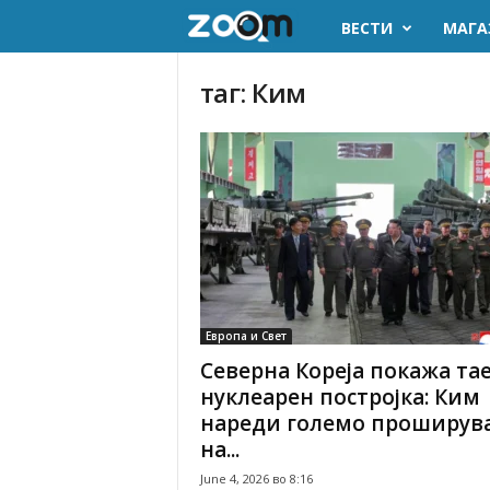
ВЕСТИ
МАГА
z
o
таг: Ким
o
m
.
m
k
Европа и Свет
Северна Кореја покажа та
нуклеарен постројка: Ким
нареди големо проширув
на...
June 4, 2026 во 8:16