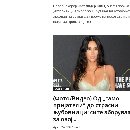
Севернокорејскиот лидер Ким Џонг Ун повика
„експоненцијално“ проширување на атомскио
арсенал на земјата за време на посетата на 
погон за производство на...
МАГАЗИН
(Фото/Видео) Од „само
пријатели“ до страсни
љубовници: сите зборува
за овој...
April 24, 2026 во 8:56