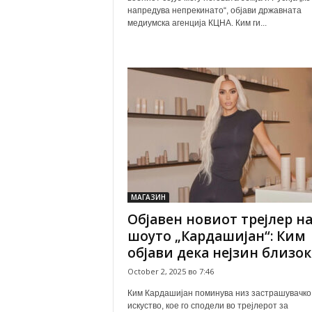
напредува непрекинато“, објави државната
медиумска агенција КЦНА. Ким ги...
МАГАЗИН
Објавен новиот трејлер н
шоуто „Кардашијан“: Ким
објави дека нејзин близок.
October 2, 2025 во 7:46
Ким Кардашијан поминува низ застрашувачко
искуство, кое го сподели во трејлерот за