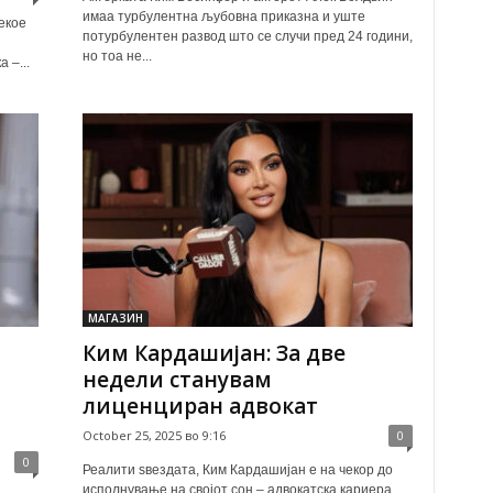
имаа турбулентна љубовна приказна и уште
екое
потурбулентен развод што се случи пред 24 години,
но тоа не...
 –...
МАГАЗИН
Ким Кардашијан: За две
недели станувам
лиценциран адвокат
October 25, 2025 во 9:16
0
0
Реалити ѕвездата, Ким Кардашијан е на чекор до
исполнување на својот сон – адвокатска кариера.