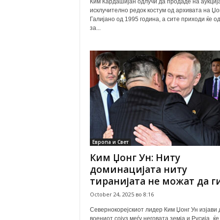
Ким Кардашијан одлучи да продаде на аукциј
исклучително редок костум од архивата на Џо
Галијано од 1995 година, а сите приходи ќе о
за...
Европа и Свет
Ким Џонг Ун: Ниту
доминацијата ниту
тиранијата не можат да ги.
October 24, 2025 во 8:16
Севернокорејскиот лидер Ким Џонг Ун изјави 
воениот сојуз меѓу неговата земја и Русија „ќе