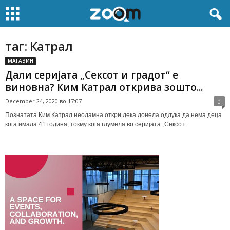
таг: Катрал
МАГАЗИН
Дали серијата „Сексот и градот“ е
виновна? Ким Катрал открива зошто...
December 24, 2020 во 17:07
0
Познатата Ким Катрал неодамна откри дека донела одлука да нема деца
кога имала 41 година, токму кога глумела во серијата „Сексот...