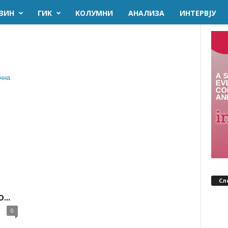
ЗИН
ГИК
KОЛУМНИ
AНАЛИЗА
ИНТЕРВЈУ
Сл
..
0