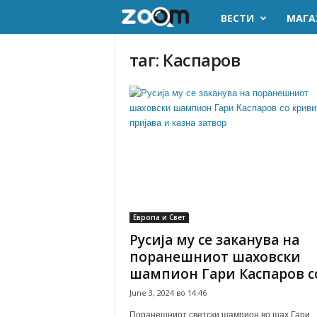
ВЕСТИ
МАГА
z
o
таг: Каспаров
o
m
.
m
k
Европа и Свет
Русија му се заканува на
поранешниот шаховски
шампион Гари Каспаров со.
June 3, 2024 во 14:46
Поранешниот светски шампион во шах Гари