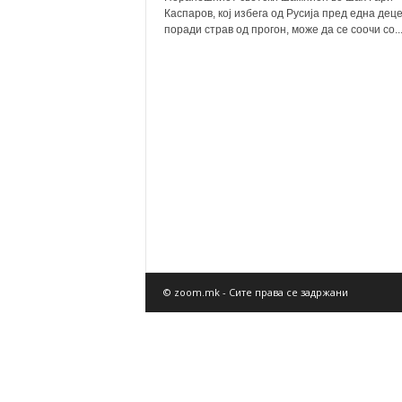
Каспаров, кој избега од Русија пред една дец
поради страв од прогон, може да се соочи со..
© zoom.mk - Сите права се задржани